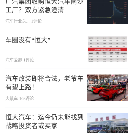
广汽集团收购恒大汽车南沙
工厂？双方紧急澄清
汽车行业关...
1评论
车圈没有“恒大”
汽车爱卿
1评论
汽车改装即将合法，老爷车
有望上路！
大飙车
108评论
恒大汽车：迄今仍未能找到
战略投资者或买家