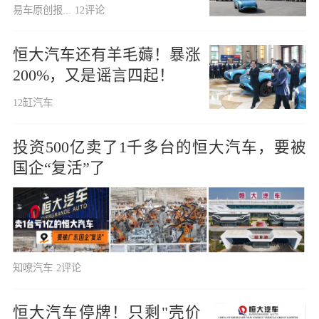
易车原创报...
12评论
恒大汽车还有羊毛薅！暴涨
200%，又是谣言四起！
12缸汽车
投资500亿卖了1千多台的恒大汽车，要被
国企“复活”了
知嘹汽车
2评论
恒大汽车停牌！只剩"壳价