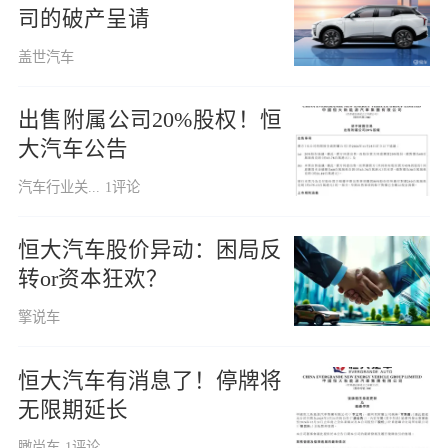
司的破产呈请
盖世汽车
出售附属公司20%股权！恒
大汽车公告
汽车行业关...
1评论
恒大汽车股价异动：困局反
转or资本狂欢？
擎说车
恒大汽车有消息了！停牌将
无限期延长
瞰尚车
1评论