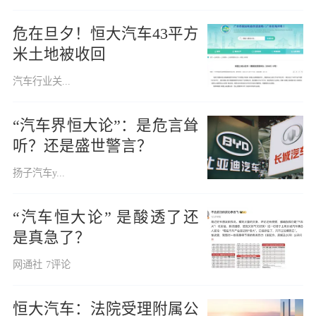
危在旦夕！恒大汽车43平方
米土地被收回
汽车行业关...
“汽车界恒大论”：是危言耸
听？还是盛世警言？
扬子汽车y...
“汽车恒大论” 是酸透了还
是真急了？
网通社
7评论
恒大汽车：法院受理附属公