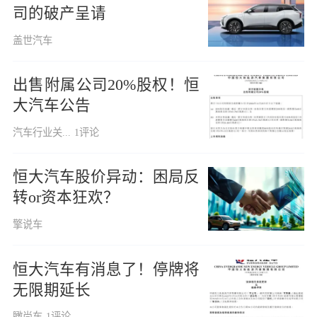
司的破产呈请
盖世汽车
出售附属公司20%股权！恒
大汽车公告
汽车行业关...
1评论
恒大汽车股价异动：困局反
转or资本狂欢？
擎说车
恒大汽车有消息了！停牌将
无限期延长
瞰尚车
1评论