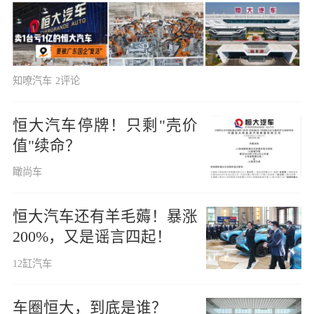
知嘹汽车
2评论
恒大汽车停牌！只剩"壳价
值"续命？
瞰尚车
恒大汽车还有羊毛薅！暴涨
200%，又是谣言四起！
12缸汽车
车圈恒大，到底是谁？