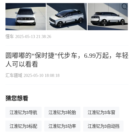
懂车
2025-05-13 21:38:26
圆嘟嘟的“保时捷”代步车，6.99万起，年轻
人可以看看
汇车疆域
2025-05-10 18:08:18
猜您想看
江淮钇为3导航
江淮钇为3轮胎
江淮钇为3车窗
江淮钇为3标配
江淮钇为3功率
江淮钇为3自动挡