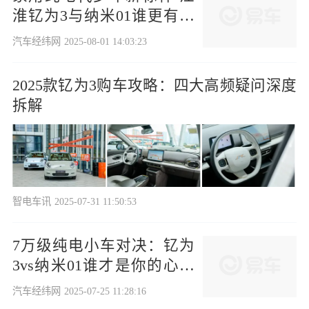
淮钇为3与纳米01谁更有性
价比？
汽车经纬网
2025-08-01 14:03:23
2025款钇为3购车攻略：四大高频疑问深度
拆解
智电车讯
2025-07-31 11:50:53
7万级纯电小车对决：钇为
3vs纳米01谁才是你的心头
好？
汽车经纬网
2025-07-25 11:28:16