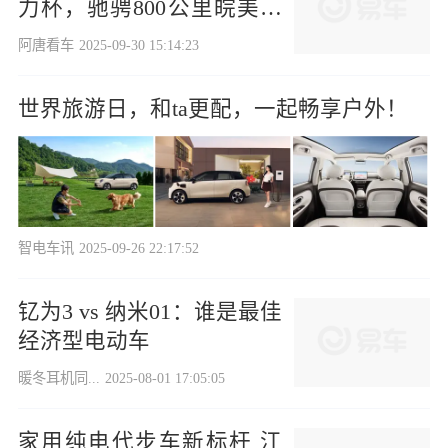
力杯，驰骋800公里皖美山
水
阿唐看车
2025-09-30 15:14:23
世界旅游日，和ta更配，一起畅享户外！
智电车讯
2025-09-26 22:17:52
钇为3 vs 纳米01：谁是最佳
经济型电动车
暖冬耳机同...
2025-08-01 17:05:05
家用纯电代步车新标杆 江