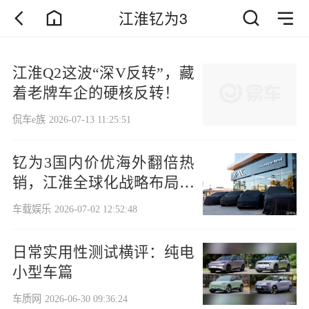
江淮钇为3
江淮Q2这波“深V反转”，藏
着老牌车企的硬核反转！
侃车e族
2026-07-13 11:25:51
钇为3国内价优海外翻倍热
销，江淮全球化战略布局迎
来新突破
车载娱乐
2026-07-02 12:52:48
日常实用性测试横评：纯电
小型车篇
车质网
2026-06-30 09:36:24