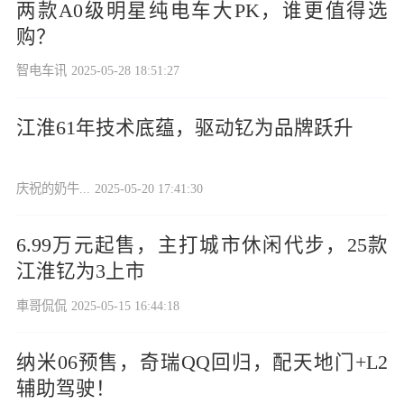
两款A0级明星纯电车大PK，谁更值得选
购？
智电车讯
2025-05-28 18:51:27
江淮61年技术底蕴，驱动钇为品牌跃升
庆祝的奶牛...
2025-05-20 17:41:30
6.99万元起售，主打城市休闲代步，25款
江淮钇为3上市
車哥侃侃
2025-05-15 16:44:18
纳米06预售，奇瑞QQ回归，配天地门+L2
辅助驾驶！