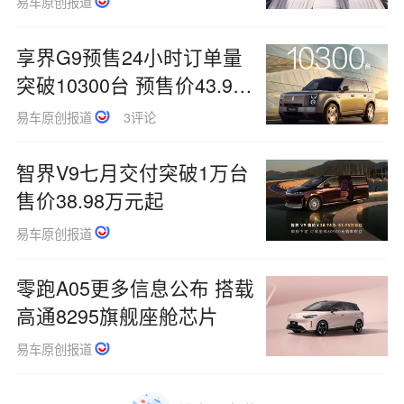
易车原创报道
享界G9预售24小时订单量
突破10300台 预售价43.98
万元起
易车原创报道
3评论
智界V9七月交付突破1万台
售价38.98万元起
易车原创报道
零跑A05更多信息公布 搭载
高通8295旗舰座舱芯片
易车原创报道