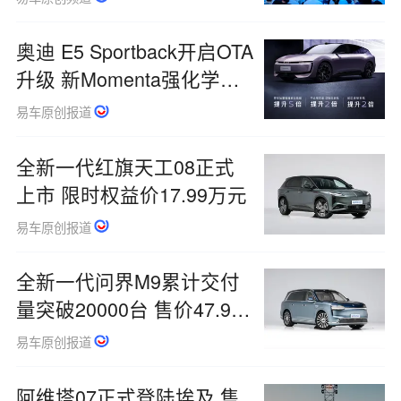
奥迪 E5 Sportback开启OTA
升级 新Momenta强化学习
大模型上车
易车原创报道
全新一代红旗天工08正式
上市 限时权益价17.99万元
易车原创报道
全新一代问界M9累计交付
量突破20000台 售价47.98
万元起
易车原创报道
阿维塔07正式登陆埃及 售