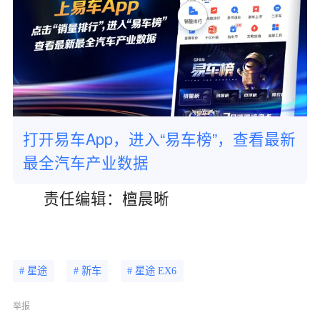
打开易车App，进入“易车榜”，查看最新
最全汽车产业数据
责任编辑：檀晨晰
# 星途
# 新车
# 星途 EX6
举报