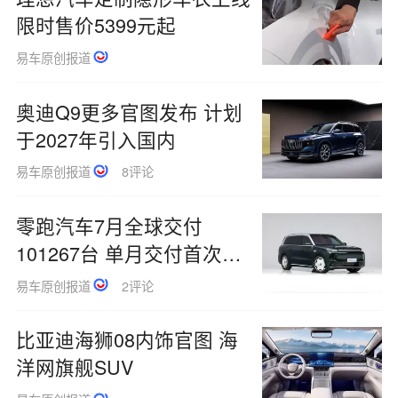
限时售价5399元起
易车原创报道
奥迪Q9更多官图发布 计划
于2027年引入国内
易车原创报道
8评论
零跑汽车7月全球交付
101267台 单月交付首次突
破10万台
易车原创报道
2评论
比亚迪海狮08内饰官图 海
洋网旗舰SUV