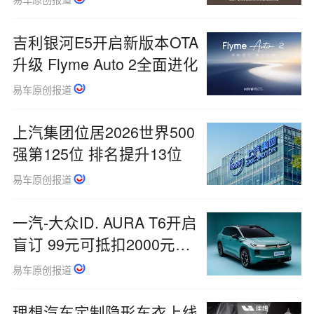
吉利银河E5开启新版本OTA
升级 Flyme Auto 2全面进化
易车原创报道
上汽集团位居2026世界500
强第125位 排名提升13位
易车原创报道
一汽-大众ID. AURA T6开启
盲订 99元可抵扣2000元购
车款
易车原创报道
理想汽车定制隐形车衣上线