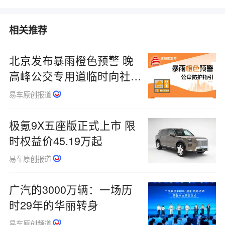
相关推荐
北京发布暴雨橙色预警 晚
高峰公交专用道临时向社会
车辆开放
易车原创报道
极氪9X五座版正式上市 限
时权益价45.19万起
易车原创报道
广汽的3000万辆：一场历
时29年的华丽转身
易车原创频道