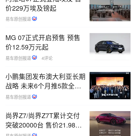
价229万埃及镑起
易车原创报道
MG 07正式开启预售 预售
价12.59万元起
易车原创报道
4评论
小鹏集团发布澳大利亚长期
战略 未来6个月推5款全新
车型
易车原创报道
尚界Z7/尚界Z7T累计交付
突破20000台 售价21.98万
元起
易车原创报道