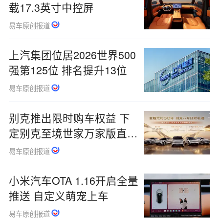
载17.3英寸中控屏
易车原创报道
上汽集团位居2026世界500
强第125位 排名提升13位
易车原创报道
别克推出限时购车权益 下
定别克至境世家万家版直降
2万元
易车原创报道
小米汽车OTA 1.16开启全量
推送 自定义萌宠上车
易车原创报道