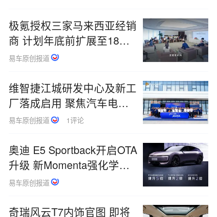
极氪授权三家马来西亚经销
商 计划年底前扩展至18家
经销门店
易车原创报道
维智捷江城研发中心及新工
厂落成启用 聚焦汽车电子
电气架构
易车原创报道
1评论
奥迪 E5 Sportback开启OTA
升级 新Momenta强化学习
大模型上车
易车原创报道
奇瑞风云T7内饰官图 即将