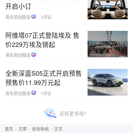
开启小订
易车原创报道
1评论
阿维塔07正式登陆埃及 售
价229万埃及镑起
易车原创报道
全新深蓝S05正式开启预售
预售价11.99万元起
易车原创报道
1评论
没有更多啦！
>
>
>
首页
文章
综合新闻
正文