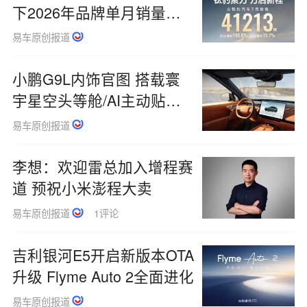
下2026年品牌单月销量新
高
易车原创报道
小鹏G9L内饰官图 搭载寰
宇星空头等舱/AI主动贴合
零重力座椅
易车原创报道
李想：欢迎雷总加入增程赛
道 预祝小米澎程大卖
易车原创报道
1评论
吉利银河E5开启新版本OTA
升级 Flyme Auto 2全面进化
易车原创报道