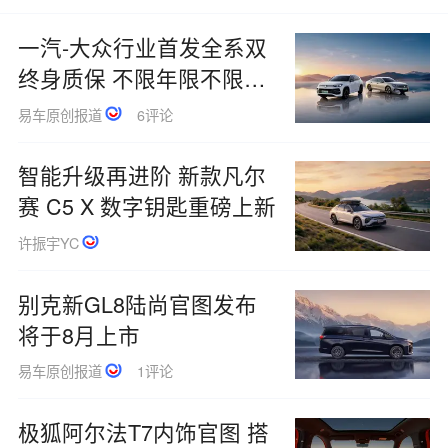
一汽-大众行业首发全系双
终身质保 不限年限不限里
程
易车原创报道
6评论
智能升级再进阶 新款凡尔
赛 C5 X 数字钥匙重磅上新
许振宇YC
别克新GL8陆尚官图发布
将于8月上市
易车原创报道
1评论
极狐阿尔法T7内饰官图 搭