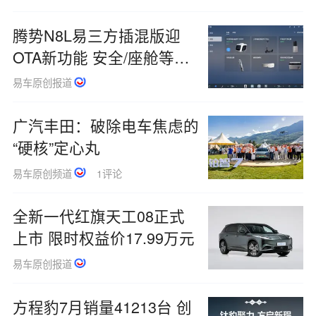
腾势N8L易三方插混版迎
OTA新功能 安全/座舱等升
级
易车原创报道
广汽丰田：破除电车焦虑的
“硬核”定心丸
易车原创频道
1评论
全新一代红旗天工08正式
上市 限时权益价17.99万元
易车原创报道
方程豹7月销量41213台 创