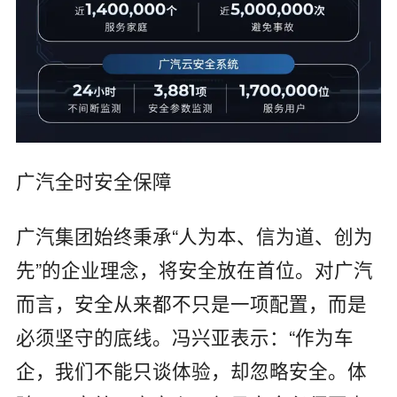
广汽全时安全保障
广汽集团始终秉承“人为本、信为道、创为
先”的企业理念，将安全放在首位。对广汽
而言，安全从来都不只是一项配置，而是
必须坚守的底线。冯兴亚表示：“作为车
企，我们不能只谈体验，却忽略安全。体