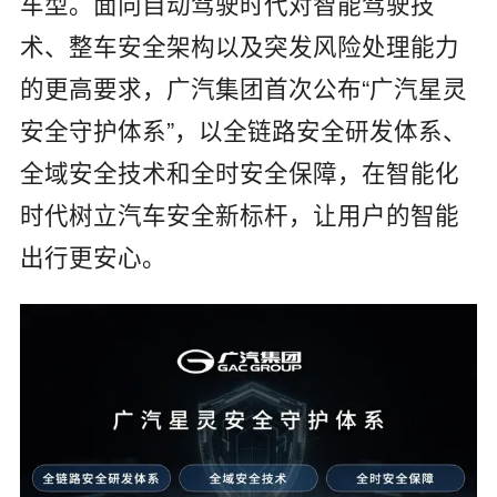
车型。面向自动驾驶时代对智能驾驶技
术、整车安全架构以及突发风险处理能力
的更高要求，广汽集团首次公布“广汽星灵
安全守护体系”，以全链路安全研发体系、
全域安全技术和全时安全保障，在智能化
时代树立汽车安全新标杆，让用户的智能
出行更安心。