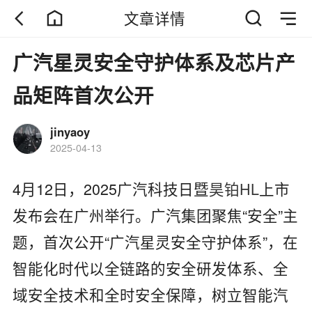
文章详情
广汽星灵安全守护体系及芯片产
品矩阵首次公开
jinyaoy
2025-04-13
4月12日，2025广汽科技日暨
昊铂HL
上市
发布会在广州举行。广汽集团聚焦“安全”主
题，首次公开“广汽星灵安全守护体系”，在
智能化时代以全链路的安全研发体系、全
域安全技术和全时安全保障，树立智能汽