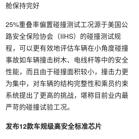
舱保持完好
25%重叠率偏置碰撞测试工况源于美国公
路安全保险协会（IIHS）的碰撞测试规
程，可以更有效地评估车辆在小角度碰撞
事故如车辆撞击树木、电线杆等中的安全
性能，而且由于碰撞面积较小，撞击力更
为集中，对车辆的结构完整性和乘员约束
系统提出了更高的挑战，堪称目前业内最
严苛的碰撞试验工况。
发布12款车规级高安全标准芯片