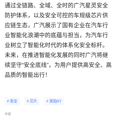
通过全链路、全域、全时的广汽星灵安全
防护体系，以及安全可控的车规级芯片供
应链生态，广汽展示了国有企业在汽车行
业智能化浪潮中的底蕴与担当，为汽车行
业树立了智能化时代的体系化安全标杆。
未来，在推进智能化发展的同时广汽将继
续坚守“安全底线”，为用户提供高安全、高
品质的智能出行！
# 安全
# 芯片
# 昊铂HT
举报