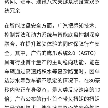
转向、驻车、通讯八大关键系统设置双系
统冗余
在智能底盘安全方面，广汽把感知技术、
控制算法和动力系统与智能底盘控制深度
融合，在提升驾驶体验的同时保障行车安
全。其中，广汽的鹰爪系统2.0（ASTC）
具有行业首个量产的主动稳向功能，能在
车辆通过高速路积水等复杂路面时，因单
边涉水导致车辆不稳定的情况下，在30毫
秒内修正车身姿态，是人类反应速度的10
倍；广汽公布的行业首个带负扭矩的扭矩
矢量控制技术，能将冰雪路面的安全驾驶