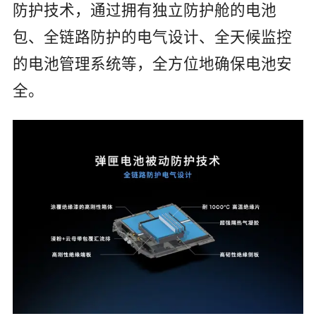
防护技术，通过拥有独立防护舱的电池
包、全链路防护的电气设计、全天候监控
的电池管理系统等，全方位地确保电池安
全。