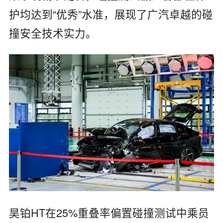
护均达到“优秀”水准，展现了广汽卓越的碰
撞安全技术实力。
昊铂HT在25%重叠率偏置碰撞测试中乘员