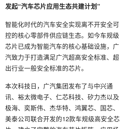
发起“汽车芯片应用生态共建计划”
智能化时代的汽车安全实现离不开安全可
控的核心零部件供应链生态。如今车规级
芯片已成为智能汽车的核心基础设施，广
汽致力于打造满足广汽超高安全标准、超
出行业一般安全标准的芯片。
本次科技日，广汽集团发布了与中兴通
讯、裕太微电子、仁芯科技、矽力杰以及
极海、奕斯伟、杰华特、鸿翼芯、国芯、
美泰公司联合开发的12款车规级高安全芯