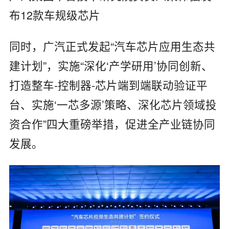
布12款车规级芯片
同时，广汽正式发起“汽车芯片应用生态共
建计划”，实施“深化‘产学研用’协同创新、
打造整车-控制器-芯片端到端联动验证平
台、实施‘一芯多源’策略、深化芯片领域投
资合作”四大重磅举措，促进全产业链协同
发展。