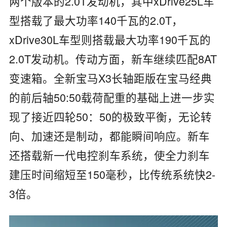
两个版本的2.0T发动机，其中xDrive25L车
型搭载了最大功率140千瓦的2.0T，
xDrive30L车型则搭载最大功率190千瓦的
2.0T发动机。传动方面，新车继续匹配8AT
变速箱。全新
宝马X3
长轴距版在
宝马
经典
的前后轴
50:50
载荷配重的基础上进一步实
现了接近四轮
50
：
50
的极致平衡，无论转
向、加速还是制动，都能瞬间响应。新车
还搭载新一代电控刹车系统，使全力刹车
建压时间缩短至150毫秒，比传统系统快2-
3倍。