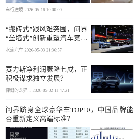
车行途境
2026-05-16 10:00:00
“搬砖式”跟风难突围，问界
“垒墙式”创新重塑汽车竞争
逻辑
水滴汽车
2026-05-03 21:36:57
赛力斯净利润骤降七成，正
积极谋求独立发展？
慷慨的龙猫...
2026-05-02 11:47:21
问界跻身全球豪华车TOP10，中国品牌能
否重新定义高端标准？