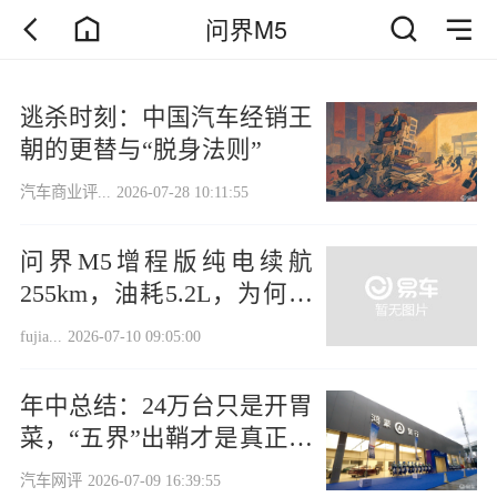
问界M5
逃杀时刻：中国汽车经销王
朝的更替与“脱身法则”
汽车商业评...
2026-07-28 10:11:55
问界M5增程版纯电续航
255km，油耗5.2L，为何空
间表现不如亚洲龙双擎？
fujia...
2026-07-10 09:05:00
年中总结：24万台只是开胃
菜，“五界”出鞘才是真正杀
招？
汽车网评
2026-07-09 16:39:55