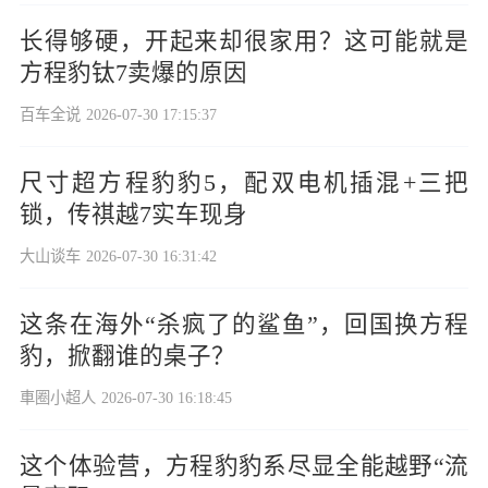
长得够硬，开起来却很家用？这可能就是
方程豹钛7卖爆的原因
百车全说
2026-07-30 17:15:37
尺寸超方程豹豹5，配双电机插混+三把
锁，传祺越7实车现身
大山谈车
2026-07-30 16:31:42
这条在海外“杀疯了的鲨鱼”，回国换方程
豹，掀翻谁的桌子？
車圈小超人
2026-07-30 16:18:45
这个体验营，方程豹豹系尽显全能越野“流