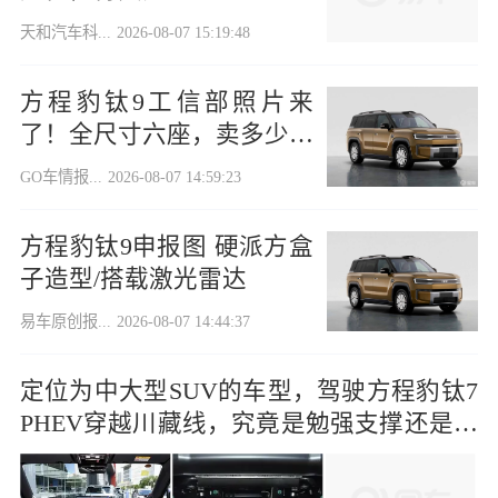
天和汽车科...
2026-08-07 15:19:48
方程豹钛9工信部照片来
了！全尺寸六座，卖多少钱
合适?
GO车情报...
2026-08-07 14:59:23
方程豹钛9申报图 硬派方盒
子造型/搭载激光雷达
易车原创报...
2026-08-07 14:44:37
定位为中大型SUV的车型，驾驶方程豹钛7
PHEV穿越川藏线，究竟是勉强支撑还是游
刃有余？