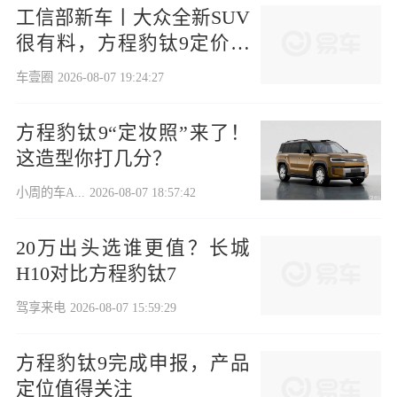
工信部新车丨大众全新SUV
很有料，方程豹钛9定价很
关键
车壹圈
2026-08-07 19:24:27
方程豹钛9“定妆照”来了！
这造型你打几分？
小周的车A...
2026-08-07 18:57:42
20万出头选谁更值？长城
H10对比方程豹钛7
驾享来电
2026-08-07 15:59:29
方程豹钛9完成申报，产品
定位值得关注