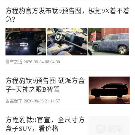
方程豹官方发布钛9预告图，极氪9X着不着
急？
懂车之道
2026-08-04 08:04:00
方程豹钛9预告图 硬派方盒
子+天神之眼B智驾
酱酱侃车
2026-08-03 21:14:57
方程豹钛9官宣，全尺寸方
盒子SUV，看价格