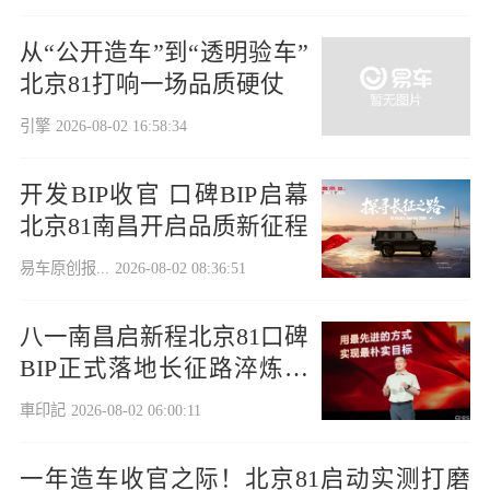
从“公开造车”到“透明验车”
北京81打响一场品质硬仗
引擎
2026-08-02 16:58:34
开发BIP收官 口碑BIP启幕
北京81南昌开启品质新征程
易车原创报...
2026-08-02 08:36:51
八一南昌启新程北京81口碑
BIP正式落地长征路淬炼真
品质
車印記
2026-08-02 06:00:11
一年造车收官之际！北京81启动实测打磨