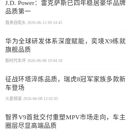
J.D. Power：雷克萨斯已四年稳居豪华品牌
品质第一
我来自街头
2026-06-12 09:24:45
华为全球研发体系深度赋能，奕境X9练就
旗舰品质
新时代车评
2026-06-08 19:04:18
征战环塔淬炼品质，瑞虎8冠军家族多款新
车登场
火星频道
2026-06-08 12:02:05
智界V9首批交付重塑MPV市场走向，车主
圈层尽显高端品质