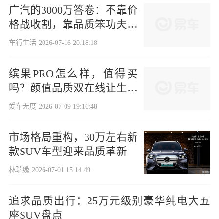
广汽的3000万答卷：不靠价
格战收割，靠品质笨功夫积
累
车行生活
2026-07-16 20:18:18
缤果PRO怎么样，值得买
吗？颜值品质双在线让生活
充满惊喜
爱车无度
2026-07-09 19:16:48
市场格局重构，30万左右新
款SUV车型迎来品质革新
林瑞缘
2026-07-01 15:14:49
追求品质出行：25万元级别豪华纯电大五
座SUV盘点