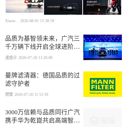
Xiaow...
2026-08-01 15:38:58
品质为基智领未来，广汽三
千万辆下线开启全球进阶新
征程
速度计
2026-07-20 13:20:08
曼牌滤清器：德国品质的过
滤守护者
燃擎
2026-07-20 11:53:59
3000万信赖与品质同行广汽
携手华为乾崑共启高端智能