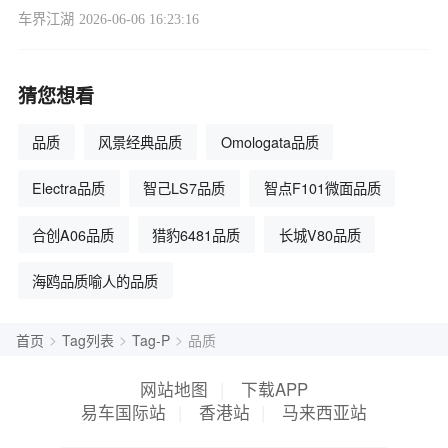
车界江湖
2026-06-06 16:23:16
猜您想看
品质
风景经典品质
Omologata品质
Electra品质
智己LS7品质
智点F101微面品质
合创A06品质
猎豹6481品质
长城V80品质
海鸥品质喻人的品质
>
>
>
首页
Tag列表
Tag-P
品质
网站地图
|
下载APP
易车国际站
|
香港站
|
马来西亚站