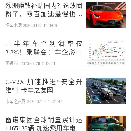
欧洲赚钱补贴国内？这波圈
粉了，零百加速最慢也才
2.3秒！
懂车小满
2026-08-03 14:09:16
上半年车企利润率仅
3.8%！乘联会：车企必加
速自造电池
明镜Pro
2026-07-28 11:06:41
C-V2X 加速推进“安全升
维”丨卡车之友网
卡车之友网
2026-07-24 15:21:48
雷诺集团全球销量累计达
1165133辆 加速乘用车电动