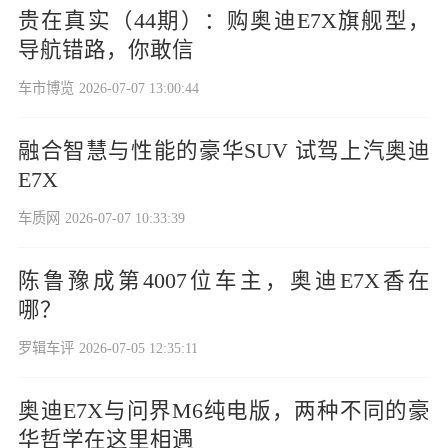
贵在真实（44期）：购奥迪E7X旗舰型，
导航错路，你敢信
车市博览
2026-07-07 13:00:44
融合智慧与性能的豪华SUV 试驾上汽奥迪
E7X
车质网
2026-07-07 10:33:39
陈鲁豫成第4007位车主，奥迪E7X香在
哪？
罗辑车评
2026-07-05 12:35:11
奥迪E7X与问界M6纯电版，两种不同的豪
华哲学在这里相遇