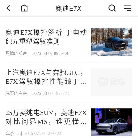
奥迪E7X
奥迪E7X操控解析 于电动
纪元重塑驾驭准则
热情的葫芦...
2026-08-07 09:59:28
上汽奥迪E7X与奔驰GLC，
E7X驾驭操控性能臻于极
致，豪华质感再度跃升
滋养的白茅...
2026-08-05 15:35:31
25万买纯电SUV，奥迪E7X
对比问界M6，谁更懂家
用？
车茶一味
2026-07-30 12:08:23