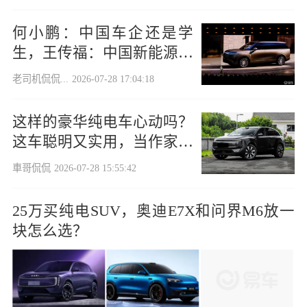
何小鹏：中国车企还是学
生，王传福：中国新能源车
已全球领先
老司机侃侃...
2026-07-28 17:04:18
这样的豪华纯电车心动吗？
这车聪明又实用，当作家用
车正合适
車哥侃侃
2026-07-28 15:55:42
25万买纯电SUV，奥迪E7X和问界M6放一
块怎么选？