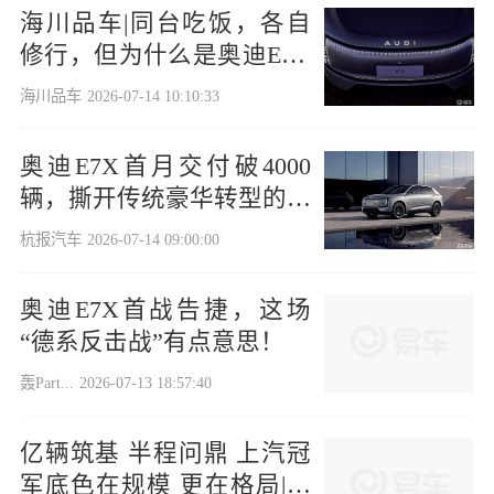
海川品车|同台吃饭，各自
修行，但为什么是奥迪E7X
成功了
海川品车
2026-07-14 10:10:33
奥迪E7X首月交付破4000
辆，撕开传统豪华转型的口
子
杭报汽车
2026-07-14 09:00:00
奥迪E7X首战告捷，这场
“德系反击战”有点意思！
轰Part...
2026-07-13 18:57:40
亿辆筑基 半程问鼎 上汽冠
军底色在规模 更在格局|汽