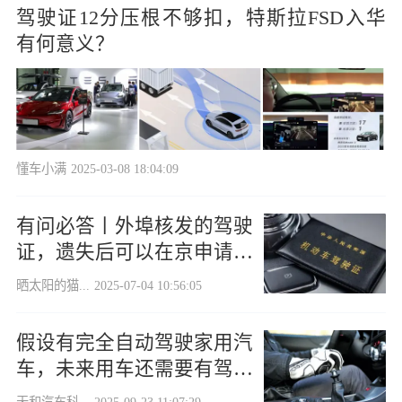
驾驶证12分压根不够扣，特斯拉FSD入华
有何意义？
懂车小满
2025-03-08 18:04:09
有问必答丨外埠核发的驾驶
证，遗失后可以在京申请补
领？
晒太阳的猫...
2025-07-04 10:56:05
假设有完全自动驾驶家用汽
车，未来用车还需要有驾驶
证吗？