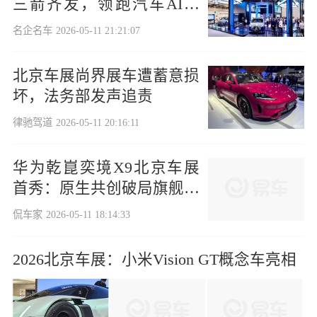
三箭齐发，领跑汽车AI新
时代
名企名车
2026-05-11 21:21:07
北京车展尚界展车遭蓄意损
坏，法务部发声追责
律驰驾道
2026-05-11 20:16:11
华为乾崑奕境X9北京车展
首秀：原生共创破局旗舰大
六座市场
侃车家
2026-05-11 18:14:33
2026北京车展：小米Vision GT概念车亮相