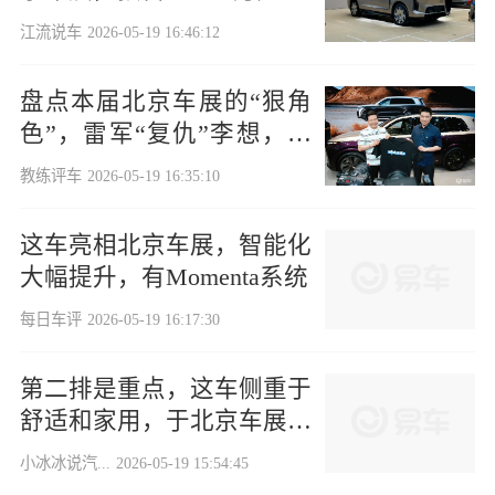
江流说车
2026-05-19 16:46:12
盘点本届北京车展的“狠角
色”，雷军“复仇”李想，现
场玩梗
教练评车
2026-05-19 16:35:10
这车亮相北京车展，智能化
大幅提升，有Momenta系统
每日车评
2026-05-19 16:17:30
第二排是重点，这车侧重于
舒适和家用，于北京车展正
式亮相
小冰冰说汽...
2026-05-19 15:54:45