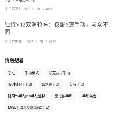
不二汽車汇
2025-11-28 14:48:05
独特V12双涡轮车：仅配6速手动，与众不
同
光荣的胡桃...
2025-11-25 16:49:53
猜您想看
手动
手动模式
昂克赛拉手动
保时捷911手动
高尔夫手动
宝马 手动
陆风x5手动2.0手动油耗
桑塔纳手动
手动离合
MG6手动与艾瑞泽GX手动