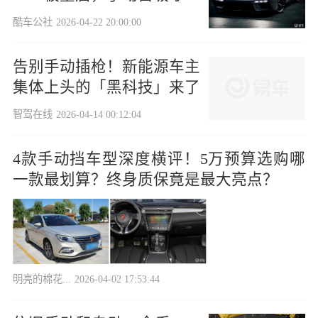
终极浪漫
酷车公社
2026-04-22 20:00:00
告别手动插枪！新能源车主
集体上头的「黑科技」来了
智驾在线
2026-04-14 00:12:04
4款手动挡车型深度横评！5万预算选购哪
一款最划算？终身质保竟是最大亮点？
明亮的棉花...
2026-04-02 17:53:44