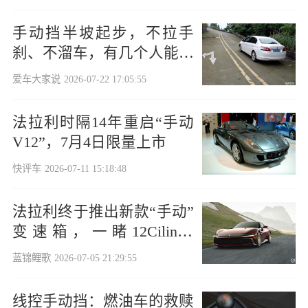
手动挡半坡起步，不拉手
刹、不溜车，有几个人能做
到？
爱车大家说
2026-07-22 17:05:55
法拉利时隔14年重启“手动
V12”，7月4日限量上市
快评车
2026-07-11 15:18:48
法拉利终于推出新款“手动”
变速箱，一睹12Cilindri
Manuale风采
蓝锦鲤歌
2026-07-05 21:29:55
线控手动挡：燃油车的救赎