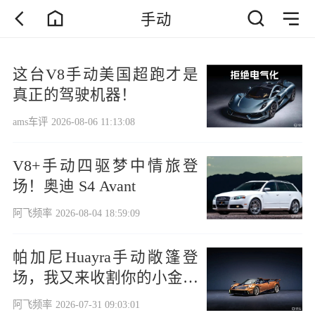
手动
这台V8手动美国超跑才是
真正的驾驶机器！
ams车评
2026-08-06 11:13:08
V8+手动四驱梦中情旅登
场！奥迪 S4 Avant
阿飞频率
2026-08-04 18:59:09
帕加尼Huayra手动敞篷登
场，我又来收割你的小金库
了！
阿飞频率
2026-07-31 09:03:01