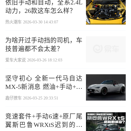
依旧手动和自动，全系2.4L
动力，26款这车怎么样？
热火潮车
2026-03-30 14:43:07
为啥开过手动挡的司机，车
技普遍都不会太差？
爱车大家说
2026-03-26 18:12:03
坚守初心 全新一代马自达
MX-5新消息 燃油+手动+轻
量化
鑫仔撩车
2026-03-25 20:33:51
竞速套件+手动6速+原厂尾
翼斯巴鲁WRXtS迟到的诚