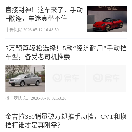
直接封神！这车来了，手动
+敞篷，车迷真坐不住
車哥侃侃
2026-05-12 16:48:50
5万预算轻松选择！5款“经济耐用”手动挡
车型，备受老司机推崇
橘旧梦队长...
2026-05-10 02:53:26
金吉拉350销量破万却推手动挡，CVT和换
挡杆谁才是真刚需？