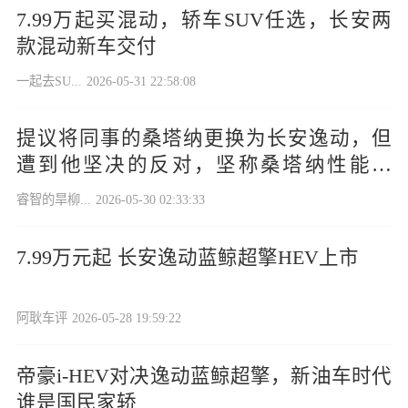
7.99万起买混动，轿车SUV任选，长安两
款混动新车交付
一起去SU...
2026-05-31 22:58:08
提议将同事的桑塔纳更换为长安逸动，但
遭到他坚决的反对，坚称桑塔纳性能稳
定，表现良好。
睿智的旱柳...
2026-05-30 02:33:33
7.99万元起 长安逸动蓝鲸超擎HEV上市
阿耿车评
2026-05-28 19:59:22
帝豪i-HEV对决逸动蓝鲸超擎，新油车时代
谁是国民家轿