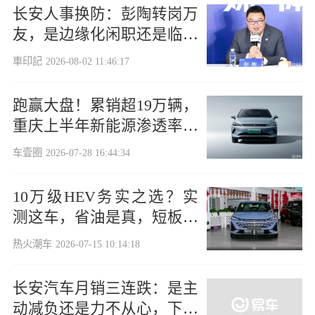
长安人事换防：彭陶转岗万
友，是边缘化闲职还是临危
受命？
車印記
2026-08-02 11:46:17
跑赢大盘！累销超19万辆，
重庆上半年新能源渗透率近
60%
车壹圈
2026-07-28 16:44:34
10万级HEV务实之选？实
测这车，省油是真，短板也
客观
热火潮车
2026-07-15 10:14:18
长安汽车月销三连跌：是主
动减负还是力不从心，下半