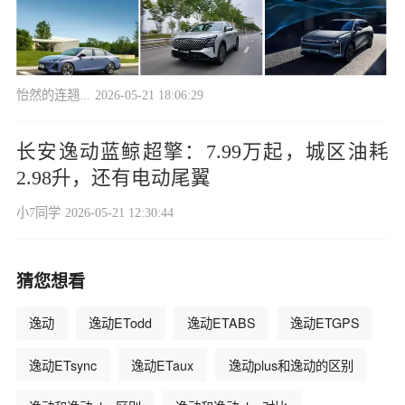
怡然的连翘...
2026-05-21 18:06:29
长安逸动蓝鲸超擎：7.99万起，城区油耗
2.98升，还有电动尾翼
小7同学
2026-05-21 12:30:44
猜您想看
逸动
逸动ETodd
逸动ETABS
逸动ETGPS
逸动ETsync
逸动ETaux
逸动plus和逸动的区别