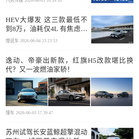
汽势传媒
2026-06-05 10:39:10
HEV大爆发 这三款最低不
到8万，油耗仅4L 有焦虑的
来
慢说车
2026-06-04 23:23:53
逸动、帝豪出新款，红旗H5改款堪比换
代？又一波燃油家轿！
懂车
2026-06-03 17:39:47
苏州试驾长安蓝鲸超擎混动