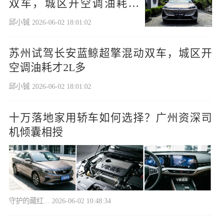
双车，城区开空调油耗才
2L多
邱小铖
2026-06-02 18:01:02
苏州试驾长安蓝鲸超擎混动双车，城区开
空调油耗才2L多
邱小铖
2026-06-02 18:01:02
十万落地家用轿车如何选择？广州资深司
机倾囊相授
守护的藏红...
2026-06-02 10:48:34