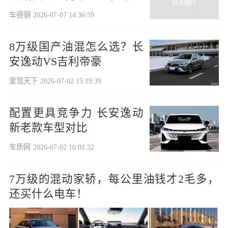
年见分晓
车德钢
2026-07-07 14:36:59
8万级国产油混怎么选？长
安逸动VS吉利帝豪
爱驾天下
2026-07-02 15:19:39
配置更具竞争力 长安逸动
新老款车型对比
车质网
2026-07-02 10:01:32
7万级的混动家轿，每公里油钱才2毛多，
还买什么电车！