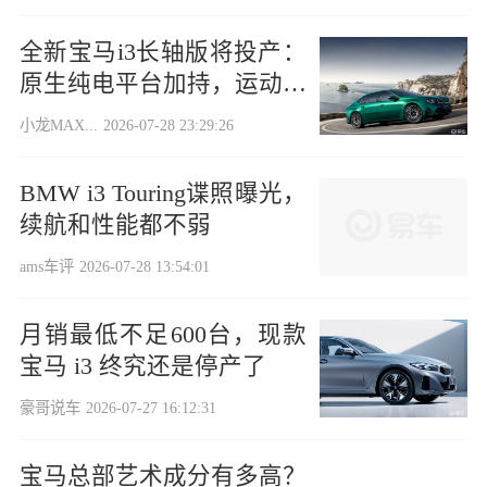
全新宝马i3长轴版将投产：
原生纯电平台加持，运动回
来了？
小龙MAX...
2026-07-28 23:29:26
BMW i3 Touring谍照曝光，
续航和性能都不弱
ams车评
2026-07-28 13:54:01
月销最低不足600台，现款
宝马 i3 终究还是停产了
豪哥说车
2026-07-27 16:12:31
宝马总部艺术成分有多高？