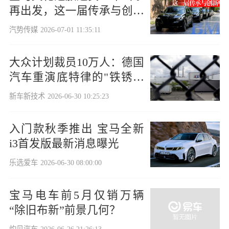
再出发，这一届传承与创新
味道足
汽势传媒
2026-07-01 11:35:11
大众计划裁员10万人：德国
汽车重演底特律的"铁锈带
悲剧"
新车新技术
2026-06-30 10:25:23
入门款秋季推出 宝马全新
i3首发版最新消息曝光
乐选爱车
2026-06-30 08:00:00
宝马电车前5月仅销万辆
“除旧布新”前景几何？