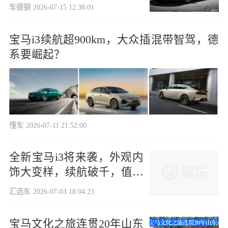
大棋
车德钢
2026-07-15 12:38:01
宝马i3续航超900km，大众插混带智驾，德
系要崛起？
懂车
2026-07-11 21:52:00
全新宝马i3将来袭，外观内
饰大变样，续航破千，值得
期待？
汇选车
2026-07-03 18:04:23
宝马文化之旅连贯20年山东