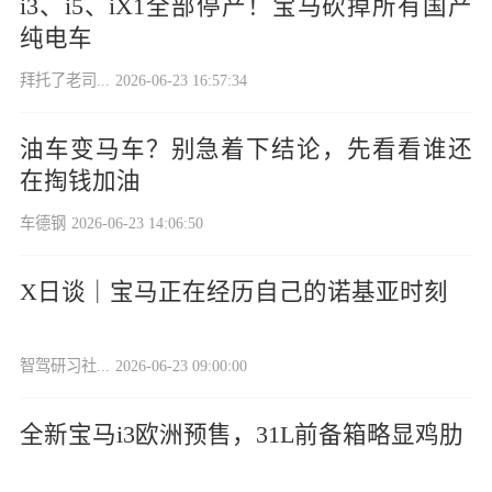
i3、i5、iX1全部停产！宝马砍掉所有国产
纯电车
拜托了老司...
2026-06-23 16:57:34
油车变马车？别急着下结论，先看看谁还
在掏钱加油
车德钢
2026-06-23 14:06:50
X日谈｜宝马正在经历自己的诺基亚时刻
智驾研习社...
2026-06-23 09:00:00
全新宝马i3欧洲预售，31L前备箱略显鸡肋