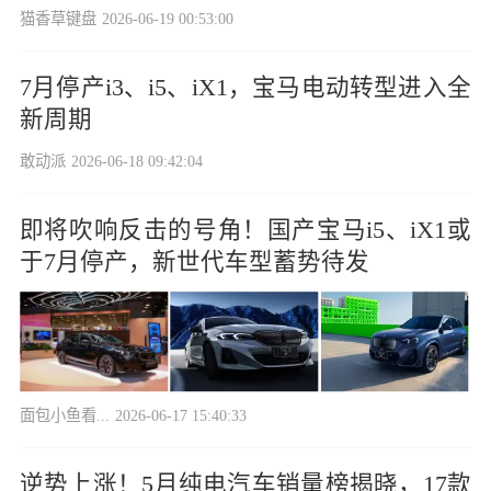
猫香草键盘
2026-06-19 00:53:00
7月停产i3、i5、iX1，宝马电动转型进入全
新周期
敢动派
2026-06-18 09:42:04
即将吹响反击的号角！国产宝马i5、iX1或
于7月停产，新世代车型蓄势待发
面包小鱼看...
2026-06-17 15:40:33
逆势上涨！5月纯电汽车销量榜揭晓，17款