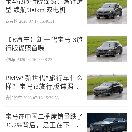
宝马i3旅行版谍照：溜背造
型 续航900km 双电机
驾春秋
2026-07-17 16:40:21
【E汽车】新一代宝马i3旅
行版谍照首曝
e汽车
2026-07-16 20:38:23
BMW“新世代”旅行车什么
样？宝马i3旅行版谍照 比
燃油时代更动感
鑫仔撩车
2026-07-16 15:39:58
宝马在中国二季度销量跌了
30.2%背后，是正在下一盘