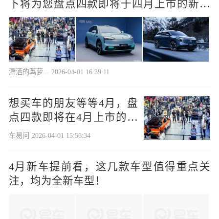
下将为您盘点四款即将于四月上市的新车
型，其中或许有您心仪的选择。
潇洒的茑萝...
2026-04-01 16:39:11
想买车的朋友等等4月，盘
点四款即将在4月上市的新
车型
车易问
2026-04-01 15:56:34
4月新车提前看，这几款车型值得重点关
注，均为全新车型！