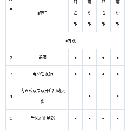
舒
豪
舒
豪
号
■型号
适
华
适
华
型
型
型
型
1
■外观
2
铝圈
●
●
●
●
3
电动后视镜
●
●
●
●
内置式双层双开启电动天
4
●
●
窗
5
后风窗雨刮器
●
●
●
●