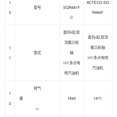
1
ACTECO-SQ
型号
SQR481F
0
R484F
C
直列4
缸双
直列4
缸双顶
顶置凸轮
1
置凸轮轴
型式
轴
1
16V多点电喷
16V多点电
汽油机
喷汽油机
排气
1
1845
1971
量
2
cc