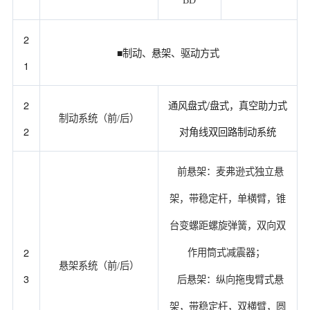
BD
2
■制动、悬架、驱动方式
1
2
通风盘式/盘式，真空助力式
制动系统（前/后）
2
对角线双回路制动系统
前悬架：麦弗逊式独立悬
架，带稳定杆，单横臂，锥
台变螺距螺旋弹簧，双向双
2
作用筒式减震器；
悬架系统（前/后）
3
后悬架：纵向拖曳臂式悬
架，带稳定杆，双横臂，圆