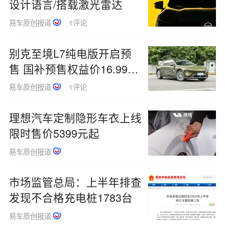
设计语言/搭载激光雷达
易车原创报道
1评论
别克至境L7纯电版开启预
售 国补预售权益价16.99万
元起
易车原创报道
1评论
理想汽车定制隐形车衣上线
限时售价5399元起
易车原创报道
市场监管总局：上半年排查
发现不合格充电桩1783台
易车原创报道