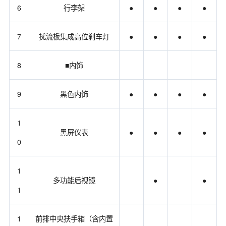
6
行李架
●
●
●
●
7
扰流板集成高位刹车灯
●
●
●
●
8
■内饰
9
黑色内饰
●
●
●
●
1
黑屏仪表
●
●
●
●
0
1
多功能后视镜
●
●
1
1
前排中央扶手箱（含内置