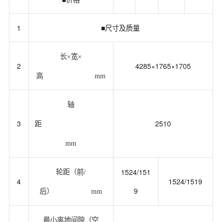
1
■尺寸及质量
长×宽×
2
4285×1765×1705
高
mm
轴
3
2510
距
mm
1524/151
轮距（前/
4
1524/1519
9
后）
mm
最小离地间隙（空