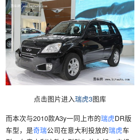
点击图片进入
瑞虎3
图库
而本次与2010款A3y一同上市的
瑞虎
DR版
车型，是
奇瑞
公司在意大利投放的
瑞虎
车