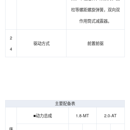
柱等螺距螺旋弹簧，双向双
作用筒式减震器。
2
驱动方式
前置前驱
4
主要配备表
■动力总成
1.8-MT
2.0-AT
序