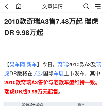
文章详情
2010款奇瑞A3售7.48万起 瑞虎
DR 9.98万起
【
易车网
新车
】今日，
奇瑞
2010款A3及
瑞
虎
DR版将在
长沙
国际
车展
上市发布，其中
2010款奇瑞A3售价与老款车型维持一致。
。
瑞虎DR版9.98万元起售
2010款奇瑞A3
价格