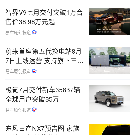
智界V9七月交付突破1万台
售价38.98万元起
易车原创报道
蔚来首座第五代换电站8月
7日上线运营 支持旗下三个
品牌换电
易车原创报道
极氪7月交付新车35837辆
全球用户突破85万
易车原创报道
东风日产NX7预告图 家族