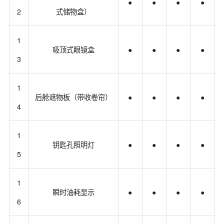
●
●
●
●
2
式储物盒）
1
吸顶式眼镜盒
●
●
●
●
3
1
后舱遮物板（带收卷帘）
●
●
●
●
4
1
钥匙孔照明灯
●
●
●
●
5
1
瞬时油耗显示
●
●
●
●
6