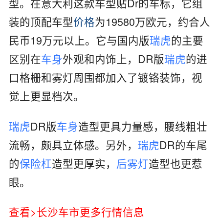
型。在意大利这款车型贴Dr的车标，它组
装的顶配车型
价格
为19580万欧元，约合人
民币19万元以上。它与国内版
瑞虎
的主要
区别在
车身
外观和内饰上，DR版
瑞虎
的进
口格栅和雾灯周围都加入了镀铬装饰，视
觉上更显档次。
瑞虎
DR版
车身
造型更具力量感，腰线粗壮
流畅，颇具立体感。另外，
瑞虎
DR的车尾
的
保险杠
造型更厚实，
后雾灯
造型也更惹
眼。
查看>长沙车市更多行情信息