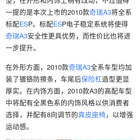
一提的是本次上市的2010款
奇瑞A3
将全系
标配
ES
P。标配
ES
P电子稳定系统将使得
奇瑞A3
安全性更具优势，而性价比也将进
一步提升。
在外形方面，2010款
奇瑞A3
全系车型均加
装了镀铬防擦条，车尾后
保险杠
造型更显
厚实。在内饰方面，2010款A3的高配车型
中将配有全黑色系的内饰风格以供消费者
选择，并配有8向调节的
真皮座椅
，以增强
运动感。