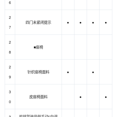
6
2
四门未紧闭提示
●
●
●
●
7
2
■座椅
8
2
针织座椅面料
●
●
9
3
皮座椅面料
●
●
0
3
前排驾驶员侧手动6向调