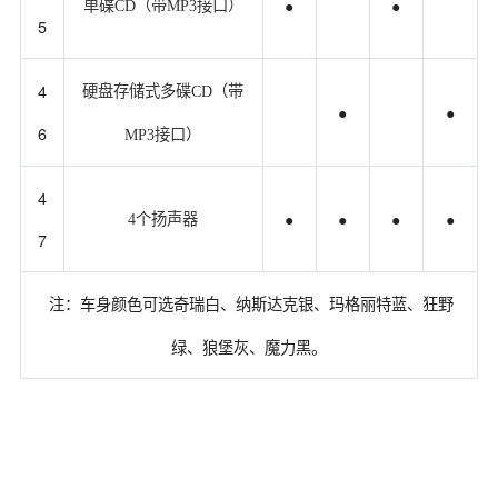
●
●
单碟CD（带MP3接口）
5
4
硬盘存储式多碟CD（带
●
●
6
MP3接口）
4
●
●
●
●
4个扬声器
7
注：车身颜色可选奇瑞白、纳斯达克银、玛格丽特蓝、狂野
绿、狼堡灰、魔力黑。