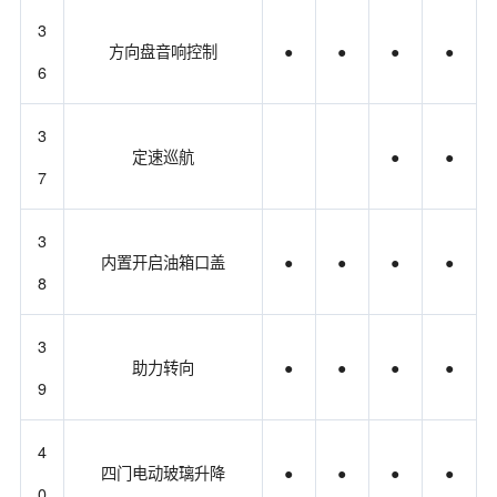
3
方向盘音响控制
●
●
●
●
6
3
定速巡航
●
●
7
3
内置开启油箱口盖
●
●
●
●
8
3
助力转向
●
●
●
●
9
4
四门电动玻璃升降
●
●
●
●
0