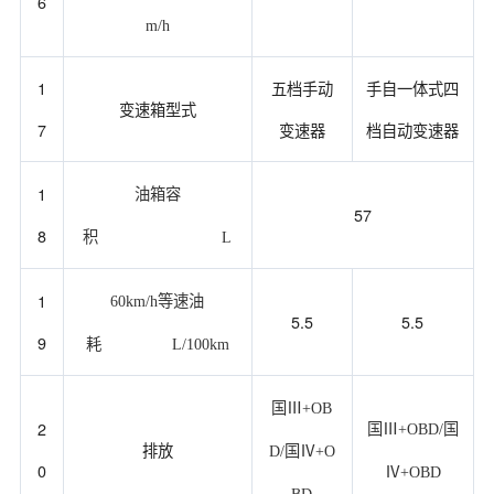
6
m/h
1
五档手动
手自一体式四
变速箱型式
7
变速器
档自动变速器
1
油箱容
57
8
积
L
1
60km/h等速油
5.5
5.5
9
耗
L/100km
国Ⅲ+OB
2
国Ⅲ+OBD/国
排放
D/国Ⅳ+O
0
Ⅳ+OBD