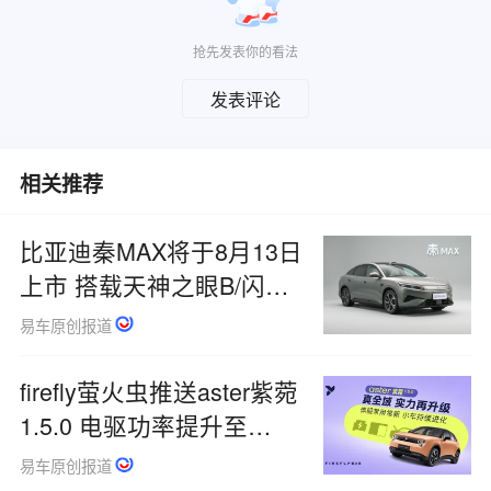
抢先发表你的看法
发表评论
相关推荐
比亚迪秦MAX将于8月13日
上市 搭载天神之眼B/闪充
技术
易车原创报道
firefly萤火虫推送aster紫菀
1.5.0 电驱功率提升至
120kW
易车原创报道