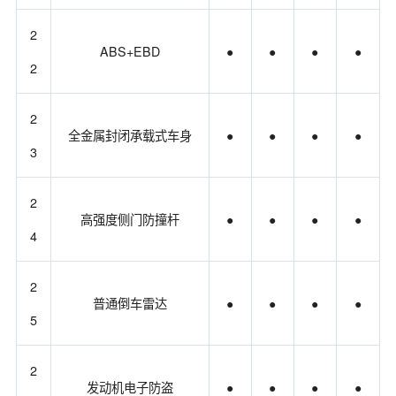
2
ABS+EBD
●
●
●
●
2
2
全金属封闭承载式车身
●
●
●
●
3
2
高强度侧门防撞杆
●
●
●
●
4
2
普通倒车雷达
●
●
●
●
5
2
发动机电子防盗
●
●
●
●