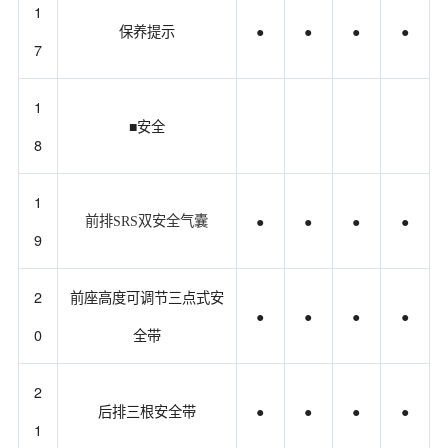
1
保养提示
●
●
●
●
7
1
■安全
8
1
●
●
●
●
前排SRS双安全气囊
9
2
前座高度可调节三点式安
●
●
●
●
0
全带
2
后排三根安全带
●
●
●
●
1