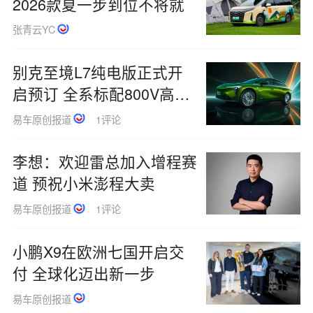
2026款夏一步到位不将就
张青云YC
别克至境L7纯电版正式开
启预订 全系标配800V高压
架构
易车原创报道
1评论
李想：欢迎雷总加入增程赛
道 预祝小米澎程大卖
易车原创报道
1评论
小鹏X9在欧洲七国开启交
付 全球化迈出新一步
易车原创报道