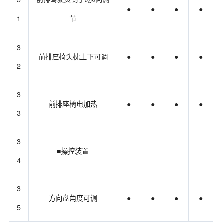
●
●
●
●
1
节
3
前排座椅头枕上下可调
●
●
●
●
2
3
前排座椅电加热
●
●
●
●
3
3
■操控装置
4
3
方向盘角度可调
●
●
●
●
5