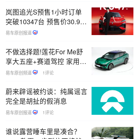
岚图追光S预售1小时订单
突破10347台 预售价30.99
万元
易车原创报道
不做选择题!莲花For Me舒
享大五座+赛道驾控 家用乐
趣两不误!
易车原创频道
1评论
蔚来辟谣被约谈：纯属谣言
完全是胡扯的假消息
易车原创报道
1评论
谁说露营睡车里是凑合？