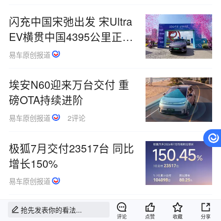
闪充中国宋弛出发 宋Ultra
EV横贯中国4395公里正式
启动
易车原创报道
埃安N60迎来万台交付 重
磅OTA持续进阶
易车原创报道
2评论
极狐7月交付23517台 同比
增长150%
易车原创报道
奔驰G63敞篷版伪装测试车
抢先发表你的看法...
评论
点赞
收藏
分享