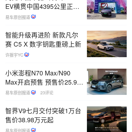
EV横贯中国4395公里正式
启动
易车原创报道
智能升级再进阶 新款凡尔
赛 C5 X 数字钥匙重磅上新
许振宇YC
小米澎程N70 Max/N90
Max开启预售 预售价25.99
万元起
易车原创报道
23评论
智界V9七月交付突破1万台
售价38.98万元起
易车原创报道