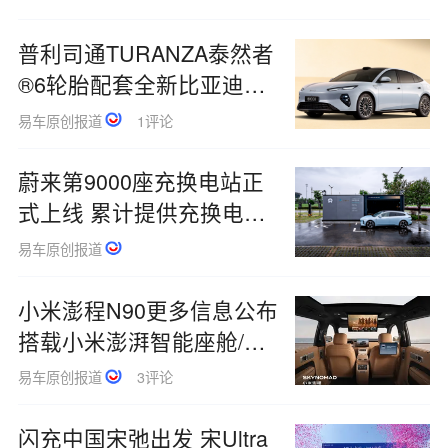
普利司通TURANZA泰然者
®6轮胎配套全新比亚迪海
豹08
易车原创报道
1评论
蔚来第9000座充换电站正
式上线 累计提供充换电服
务超2亿次
易车原创报道
小米澎程N90更多信息公布
搭载小米澎湃智能座舱/标
配小米HAD
易车原创报道
3评论
闪充中国宋弛出发 宋Ultra