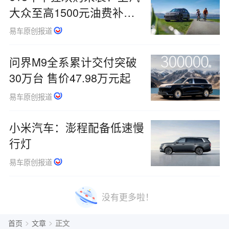
大众至高1500元油费补贴
限时开启
易车原创报道
问界M9全系累计交付突破
30万台 售价47.98万元起
易车原创报道
小米汽车：澎程配备低速慢
行灯
易车原创报道
没有更多啦！
>
>
首页
文章
正文