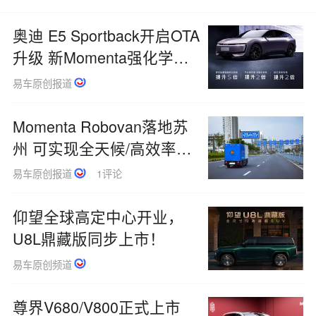
奥迪 E5 Sportback开启OTA
升级 新Momenta强化学习
大模型上车
易车原创报道
Momenta Robovan落地苏
州 可实现全天候/高效率无
人化运输
易车原创报道
1评论
仰望全球高定中心开业，
U8L鼎藏版同步上市！
易车原创频道
尊界V680/V800正式上市