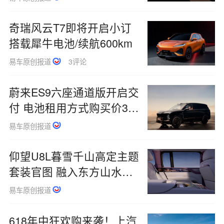
奇瑞风云T7即将开启小订
搭载犀牛电池/续航600km
易车原创报道
3评论
蔚来ES9六座通道版开启交
付 电池租用方式购买价39
万元起
易车原创报道
仰望U8L暮雪千山高定主题
套装官图 融入东方山水美
学
易车原创报道
618年中狂欢购来袭！上汽