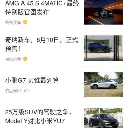
AMG A 45 S 4MATIC+最终
特别版官图发布
答答买车
奇瑞新车，8月10日，正式
预售！
电动内参
小鹏G7 买谁最划算
竹湖光031021
25万级SUV的驾驶之争，
Model Y对比小米YU7