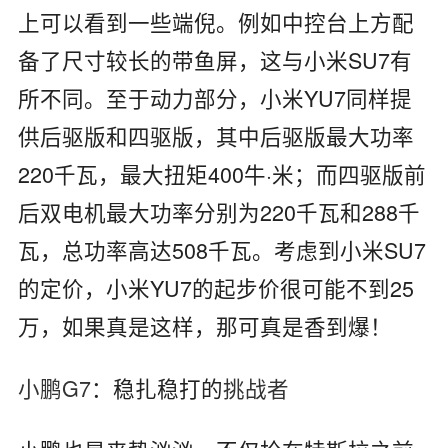
上可以看到一些端倪。例如中控台上方配
备了尺寸较长的带鱼屏，这与小米SU7有
所不同。至于动力部分，小米YU7同样提
供后驱版和四驱版，其中后驱版最大功率
220千瓦，最大扭矩400牛·米；而四驱版前
后双电机最大功率分别为220千瓦和288千
瓦，总功率高达508千瓦。考虑到小米SU7
的定价，小米YU7的起步价很可能不到25
万，如果真是这样，那可真是香到爆！
小鹏G7
：稳扎稳打的
挑战者