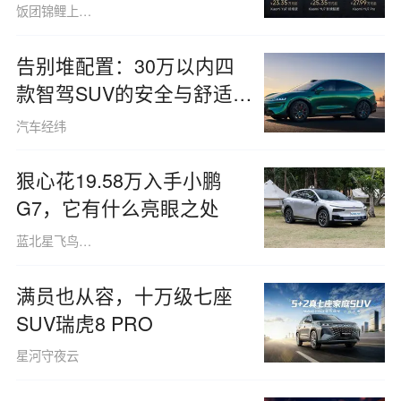
购买价值
饭团锦鲤上岸小友
告别堆配置：30万以内四
款智驾SUV的安全与舒适实
力PK
汽车经纬
狠心花19.58万入手小鹏
G7，它有什么亮眼之处
蓝北星飞鸟160508
满员也从容，十万级七座
SUV瑞虎8 PRO
星河守夜云