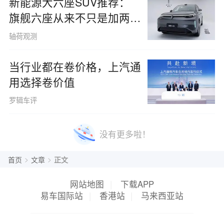
新能源大六座SUV推荐：
旗舰六座从来不只是加两个
座位
轴荷观测
当行业都在卷价格，上汽通
用选择卷价值
罗辑车评
没有更多啦！
>
>
首页
文章
正文
网站地图
|
下载APP
易车国际站
|
香港站
|
马来西亚站