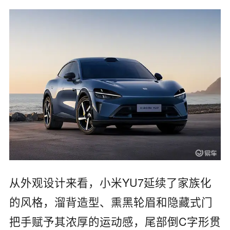
从外观设计来看，小米YU7延续了家族化
的风格，溜背造型、熏黑轮眉和隐藏式门
把手赋予其浓厚的运动感，尾部倒C字形贯