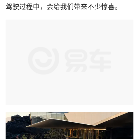
驾驶过程中，会给我们带来不少惊喜。