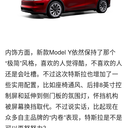
内饰方面，新款Model Y依然保持了那个
“极简”风格，喜欢的人觉得酷，不喜欢的人
还是会吐槽。不过这次特斯拉也增加了一
些实用配置，比如座椅通风、后排8英寸控
制屏和延伸到侧门板的氛围灯，怀挡机构
被屏幕换挡取代。不过说实话，比起现在
众多自主品牌的“内卷”表现，特斯拉是不是
可以再努努力？