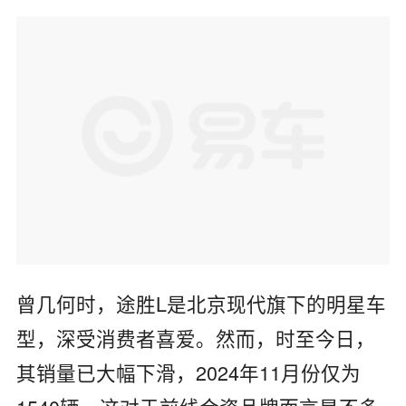
曾几何时，途胜L是北京现代旗下的明星车
型，深受消费者喜爱。然而，时至今日，
其销量已大幅下滑，2024年11月份仅为