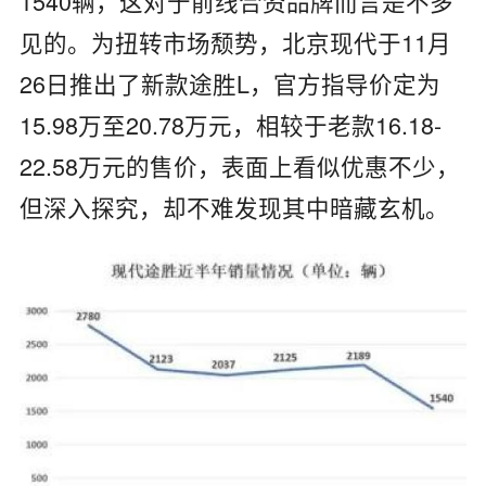
1540辆，这对于前线合资品牌而言是不多
见的。为扭转市场颓势，北京现代于11月
26日推出了新款途胜L，官方指导价定为
15.98万至20.78万元，相较于老款16.18-
22.58万元的售价，表面上看似优惠不少，
但深入探究，却不难发现其中暗藏玄机。