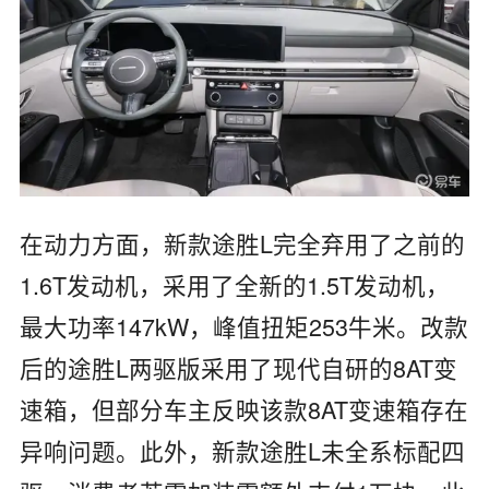
在动力方面，新款途胜L完全弃用了之前的
1.6T发动机，采用了全新的1.5T发动机，
最大功率147kW，峰值扭矩253牛米。改款
后的途胜L两驱版采用了现代自研的8AT变
速箱，但部分车主反映该款8AT变速箱存在
异响问题。此外，新款途胜L未全系标配四