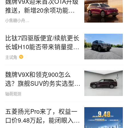
魏牌V9X迎来首次OTA升级
推送，新增20余项功能并
优化150余项
小焦糖小舟糖220213
比钛7四驱版便宜/续航更长
长城H10能否带来销量提
振？
主试角
魏牌V9X和领克900怎么
选？旗舰SUV的务实选型逻
辑
轴荷观测
五菱扬光Pro来了，权益一
口价9.48万起，能闭眼入