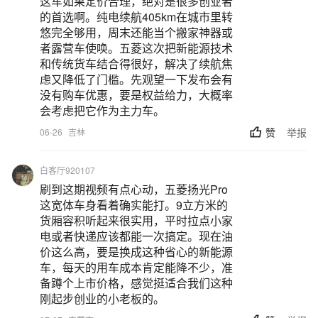
这车如果定价合理，绝对是很多创业者
的首选啊。纯电续航405km在城市里转
悠完全够用，周末还能当个搬家神器或
者露营车使唤。五菱这次把新能源技术
和传统货车结合得很好，解决了续航焦
虑又降低了门槛。先观望一下发布会有
没有购车优惠，要是权益给力，大概率
会考虑把它作为主力车。
赞
举报
06-26
吉林
白客厅920107
刷到这期视频有点心动，五菱扬光Pro
这宽体车身看着确实能打。9立方米的
货厢容积听起来很实用，平时拉点小家
电或者快递应该都能一次搞定。现在油
价这么高，要是换成这种省心的新能源
车，每天的用车成本肯定能降不少，准
备蹲个上市价格，感觉挺适合我们这种
刚起步创业的小老板的。