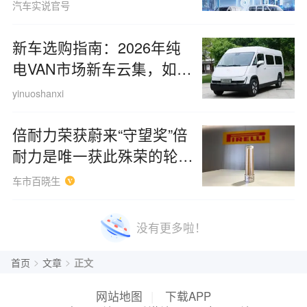
吗？
汽车实说官号
新车选购指南：2026年纯
电VAN市场新车云集，如何
选择适合客运的车型？
yinuoshanxi
倍耐力荣获蔚来“守望奖”倍
耐力是唯一获此殊荣的轮胎
供应商
车市百晓生
没有更多啦！
>
>
首页
文章
正文
网站地图
|
下载APP