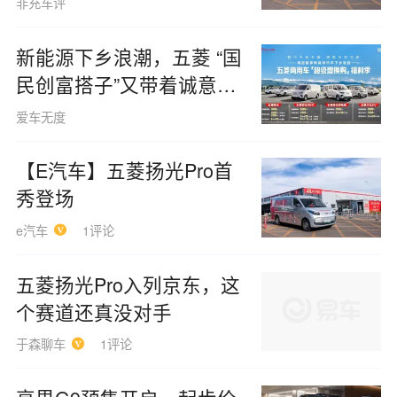
非充车评
新能源下乡浪潮，五菱 “国
民创富搭子”又带着诚意来
了
爱车无度
【E汽车】五菱扬光Pro首
秀登场
e汽车
1评论
五菱扬光Pro入列京东，这
个赛道还真没对手
于森聊车
1评论