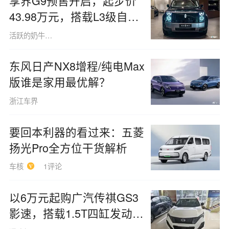
享界G9预售开启，起步价
43.98万元，搭载L3级自动
驾驶的硬派SUV，是否依然
活跃的奶牛猫1463
值得与坦克700一较高下？
东风日产NX8增程/纯电Max
版谁是家用最优解？
浙江车界
要回本利器的看过来：五菱
扬光Pro全方位干货解析
车核
1评论
以6万元起购广汽传祺GS3
影速，搭载1.5T四缸发动
机，使用92号燃油，这款