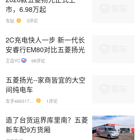
市，6.98万起
车扯
3评论
2C充电快人一步 新一代长
安睿行EM80对比五菱扬光
王岳YC
98评论
五菱扬光--家商皆宜的大空
间纯电车
车手46631708KE
1评论
造了台货运界库里南？五菱
新车配9方货厢