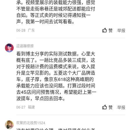
承。视频里展示的装载能力很强，感觉
不管是走街串巷还是城郊配送都能应付
自如。等正式卖的时候记得通知我一
声，我第一时间去试驾看看。
赞
举报
06-28
广东
逗逼蹦擦擦
看到博主分享的实际测试数据，心里大
概有底了。一趟比竞品多装三成货，这
对于按趟计费的运费模式来说，收入提
升是立竿见影的。五菱这个大厂品牌造
车，底子厚，像京东618这种高峰期的
承载能力应该也没问题。打算过段时间
去4S店问问预售情况，希望能赶上第一
波提车，早点回去回本。
赞
举报
06-27
福建
欢聚的北极熊1524