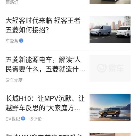
猫路灯
家用SUV的性价比极高。
大轻客时代来临 轻客王者
五菱如何接招？
车壹条
五菱新能源电车，解读“人
民需要什么，五菱就造什
么”内涵
爱车无度
长城H10：让MPV沉默、让
越野车反思的“大家庭方盒
子”
EV世纪
5评论