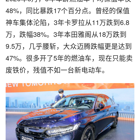
48%，同比暴跌17个百分点。曾经的保值
神车集体沦陷，3年卡罗拉从11万跌到6.8
万，跌幅38%。3年本田雅阁从18万跌到
9.5万，几乎腰斩，大众迈腾跌幅更是达到
47%。很多开了5年的燃油车，现在只能卖
废铁价，残值不如一台新电动车。