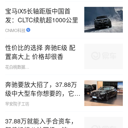
宝马iX5长轴距版中国首
发：CLTC续航超1000公里
CNMO科技
性价比的选择 奔驰E级 配
置高大上 价格却很香
花白桃数据091013
奔驰要放大招了，37.88万
级中大型车你想要的，它都
有
早安院子工坊
37.88万就能入手合资车，