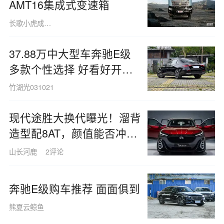
AMT16集成式变速箱
长歌小虎成长仔
37.88万中大型车奔驰E级
多款个性选择 好看好开还
好用
竹湖光031021
现代途胜大换代曝光！溜背
造型配8AT，颜值能否冲击
合资SUV销量冠军？
山长河鹿
2评论
奔驰E级购车推荐 面面俱到
熊夏云鲸鱼