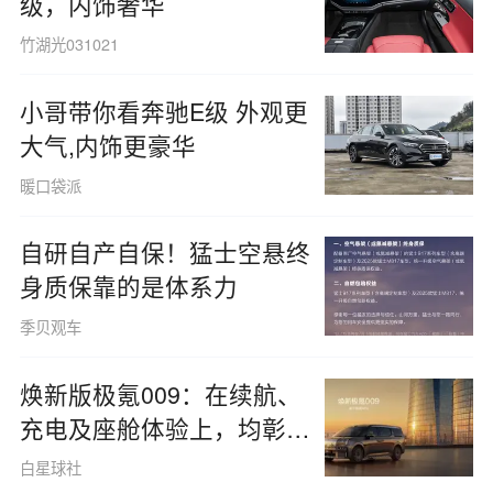
级，内饰奢华
竹湖光031021
小哥带你看奔驰E级 外观更
大气,内饰更豪华
暖口袋派
​自研自产自保！猛士空悬终
身质保靠的是体系力
季贝观车
焕新版极氪009：在续航、
充电及座舱体验上，均彰显
极致考究
白星球社