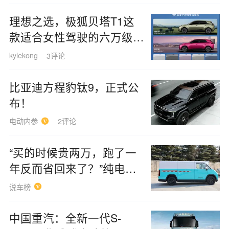
理想之选，极狐贝塔T1这
款适合女性驾驶的六万级纯
电车价值何在
kylekong
3评论
比亚迪方程豹钛9，正式公
布！
电动内参
2评论
“买的时候贵两万，跑了一
年反而省回来了？”纯电轻
客账单
说车榜
中国重汽：全新一代S-