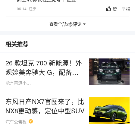
赞
举报
06-14
辽宁
查看全部2条评论
相关推荐
26 款坦克 700 新能源！外
观媲美奔驰大 G，配备
3.0T V6 动力与三把锁
能言善道小鸟8420
东风日产NX7官图来了，比
NX8更动感，定位中型SUV
汽车公告板