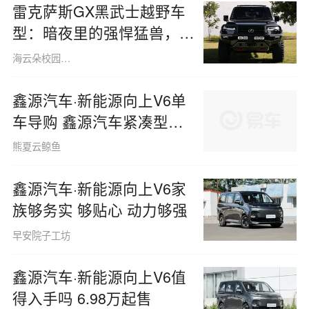
雷克萨斯GX黑武士越野车
型：暗夜里的强悍猛兽，豪
华越野的极致典范
海云朵校园呀161108
鑫源汽车·新能源向上V6单
车导购 鑫源汽车紧凑型
mpv
熊夏云鲸鱼
鑫源汽车·新能源向上V6家
族够务实 够贴心 动力够强
早安院子工坊
鑫源汽车·新能源向上V6值
得入手吗 6.98万起售