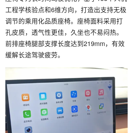
工程学核验点和6维方向‌，打造出支持‌无极
调节‌的乘用化品质座椅。座椅面料采用‌打
孔皮质‌，透气性更佳，久坐也不易闷热。‌
前排座椅腿部支撑长度达到219mm‌，有效
缓解长途驾驶疲劳。