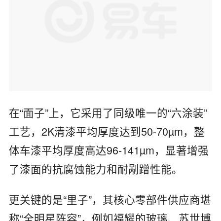
在“面子”上，它采用了‌同级唯一的“六涂装”
工艺‌，‌2K清漆平均厚度达到50-70µm，整
体车漆平均厚度高达96-141µm，显著增强
了漆面的抗腐蚀能力和耐剐蹭性能。
更关键的是“里子”，其‌核心零部件供应商堪
称“全明星阵容”‌，例如福耀的玻璃、苏世博