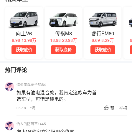
向上V6
传祺M8
睿行EM60
6.98-13.98万
18.98-23.98万
6.69-8.29万
获取底价
获取底价
获取底价
热门评论
造型美观栗子5364
如果有油电混合款，我肯定这款车为首
选车型，可惜是纯电的。
赞
举报
06-18
上海
怡人的防风草1445
向上V6你家在辽阳哪个位置