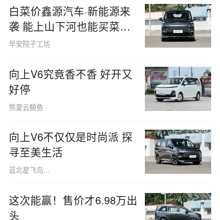
白菜价鑫源汽车·新能源来
袭 能上山下河也能买菜代
步
早安院子工坊
向上V6究竟香不香 好开又
好停
熊夏云鲸鱼
向上V6不仅仅是时尚派 探
寻至美生活
蓝北星飞鸟160508
这次能赢！售价才6.98万出
头