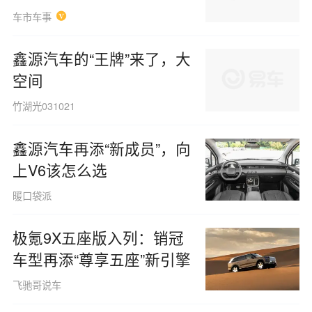
车市车事
鑫源汽车的“王牌”来了，大
空间
竹湖光031021
鑫源汽车再添“新成员”，向
上V6该怎么选
暖口袋派
极氪9X五座版入列：销冠
车型再添“尊享五座”新引擎
飞驰哥说车