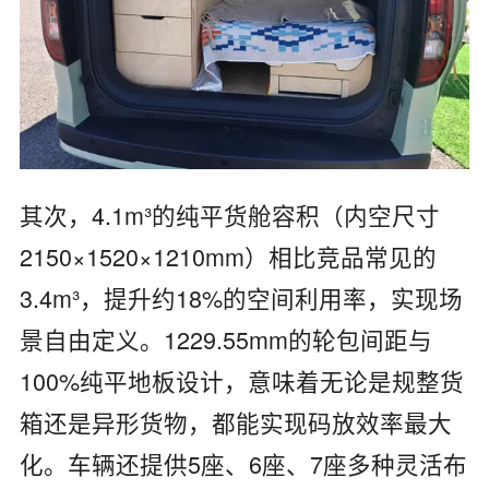
其次，‌4.1m³的纯平货舱容积‌（内空尺寸
2150×1520×1210mm）‌相比竞品常见的
3.4m³，提升约18%的空间利用率，实现场
景自由定义‌。‌‌1229.55mm的轮包间距‌与‌
100%纯平地板‌设计，意味着无论是规整货
箱还是异形货物，都能实现码放效率最大
化。车辆还提供‌5座、6座、7座‌多种灵活布