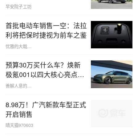
早安院子工坊
首批电动车销售一空：法拉
利将把保时捷视为前车之鉴
优雅的大戟草1458
预算30万买什么车？焕新
极氪001以四大核心亮点揭
晓答案
善解人意的杜鹃花科1422
8.98万！广汽新款车型正式
开启销售
晴天猫970603