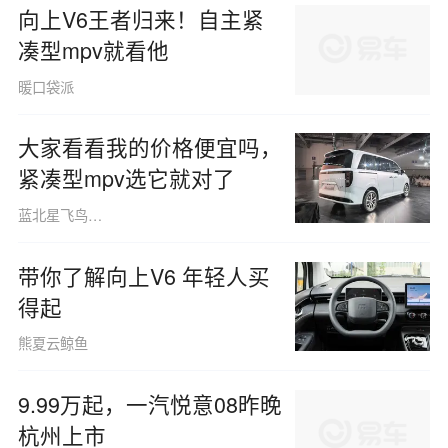
向上V6王者归来！自主紧
凑型mpv就看他
暖口袋派
大家看看我的价格便宜吗，
紧凑型mpv选它就对了
蓝北星飞鸟160508
带你了解向上V6 年轻人买
得起
熊夏云鲸鱼
9.99万起，一汽悦意08昨晚
杭州上市