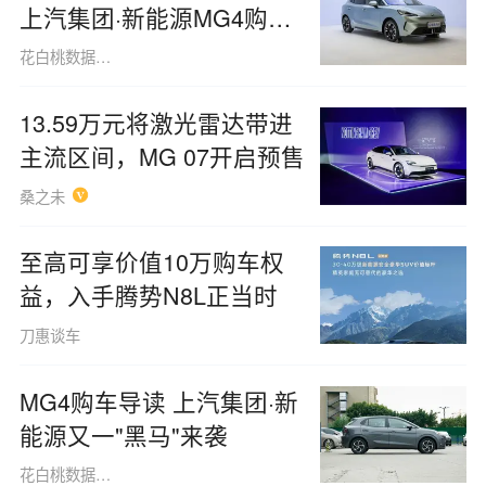
上汽集团·新能源MG4购车
手册
花白桃数据091013
13.59万元将激光雷达带进
主流区间，MG 07开启预售
桑之未
至高可享价值10万购车权
益，入手腾势N8L正当时
刀惠谈车
MG4购车导读 上汽集团·新
能源又一"黑马"来袭
花白桃数据091013