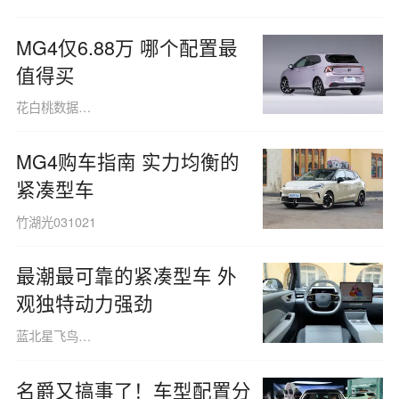
MG4仅6.88万 哪个配置最
值得买
花白桃数据091013
MG4购车指南 实力均衡的
紧凑型车
竹湖光031021
最潮最可靠的紧凑型车 外
观独特动力强劲
蓝北星飞鸟160508
名爵又搞事了！车型配置分