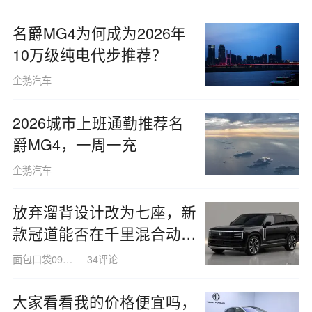
名爵MG4为何成为2026年
10万级纯电代步推荐？
企鹅汽车
2026城市上班通勤推荐名
爵MG4，一周一充
企鹅汽车
放弃溜背设计改为七座，新
款冠道能否在千里混合动力
中战胜新能源车？
面包口袋090226
34评论
大家看看我的价格便宜吗，