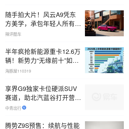
随手拍大片！风云A9凭东
方美学，承包年轻人所有打
卡场景
辣评酷车
半年疯抢新能源重卡12.6万
辆！新势力“无缘前十”如何
破局？
海豚屋110319
享界G9独家卡位硬派SUV
赛道，助北汽蓝谷打开营收
新空间
中青出行
腾势Z9S预售：续航与性能