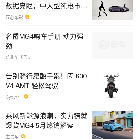
数据亮眼，中大型纯电市场
添变数
匠心车影
名爵MG4购车手册 动力强
劲
蓝北星飞鸟160508
告别骑行腰酸手累！闪 600
V4 AMT 轻松驾驭
Cyber车
乘风新能源浪潮，实力铸就
爆款MG4 5月热销解读
主试角