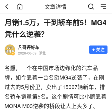
文章详情
月销1.5万，干到轿车前5！MG4
凭什么逆袭？
凡哥评好车
+
关注
2026-06-09
湖北
名爵，一个在中国市场边缘化的汽车品
牌，如今靠着一台名爵MG4逆袭了，在刚
过去的5月份里，卖出了15067辆新车，排
名轿车销量第5名。这个剧情可比小鹏靠着
MONA M03逆袭的桥段让人上头多了。