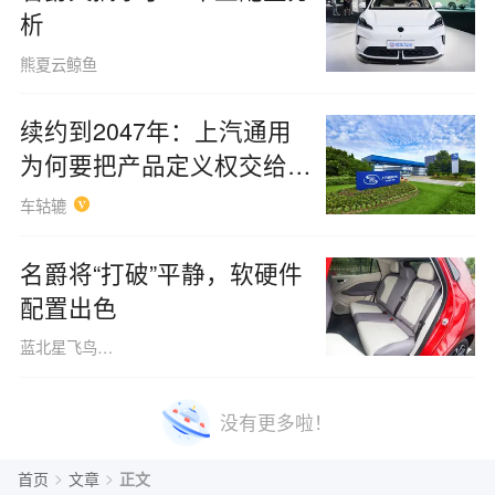
析
熊夏云鲸鱼
续约到2047年：上汽通用
为何要把产品定义权交给中
国？
车轱辘
名爵将“打破”平静，软硬件
配置出色
蓝北星飞鸟160508
没有更多啦！
>
>
首页
文章
正文