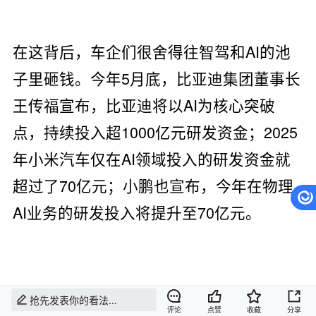
在这背后，车企们很舍得往智驾和AI的池
子里砸钱。今年5月底，比亚迪集团董事长
王传福宣布，比亚迪将以AI为核心突破
点，持续投入超1000亿元研发资金；2025
年小米汽车仅在AI领域投入的研发资金就
超过了70亿元；小鹏也宣布，今年在物理
AI业务的研发投入将提升至70亿元。
因此，Kevin果断从设计赛道转向智驾和算
抢先发表你的看法...
评论
点赞
收藏
分享