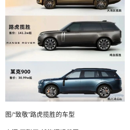
图/“致敬”路虎揽胜的车型