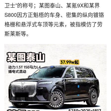
卫士”的称号；某图泰山、某氪9X和某界
S800因方正魁梧的车身、密集的纵向镀铬
格栅和悬浮式车顶等元素，被指模仿了劳
斯莱斯等。