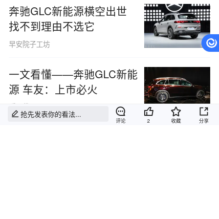
奔驰GLC新能源横空出世
找不到理由不选它
早安院子工坊
一文看懂——奔驰GLC新能
源 车友：上市必火
暖口袋派
抢先发表你的看法...
评论
2
收藏
分享
13.59万元将激光雷达带进
主流区间，MG 07开启预售
桑之未
非法广告
魏牌V9X迎来首次OTA升级
内容低俗
推送，新增20余项功能并