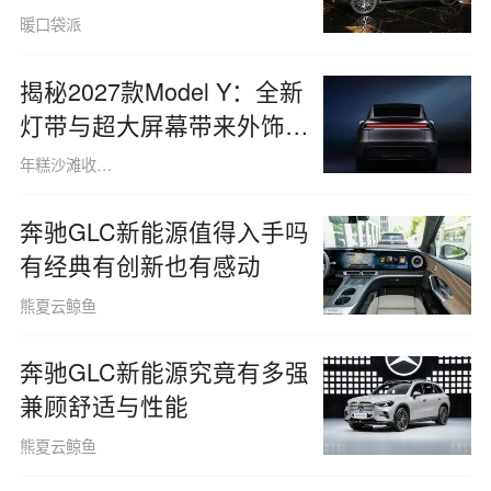
暖口袋派
揭秘2027款Model Y：全新
灯带与超大屏幕带来外饰内
饰全面焕新
年糕沙滩收藏朋友
奔驰GLC新能源值得入手吗
有经典有创新也有感动
熊夏云鲸鱼
奔驰GLC新能源究竟有多强
兼顾舒适与性能
熊夏云鲸鱼