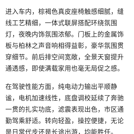
进入车内，棕褐色真皮座椅触感细腻，缝
线工艺精细，一体式联屏搭配环绕氛围
灯，夜晚内饰氛围浓郁。门板上的金属饰
板与柏林之声音响相得益彰，豪华氛围贯
穿细节。前后排空间宽敞，全景天窗提升
通透感，即使满载家用也毫无局促之感。
在驾驶性能方面，纯电动力输出平顺静
谧，电机加速线性，底盘调校延续了奔驰
一贯的扎实功底，滤震表现出色，市区通
勤驾乘舒适。转向轻盈，操控便捷，无论
是日常代步还是长途出游，均能胜任。