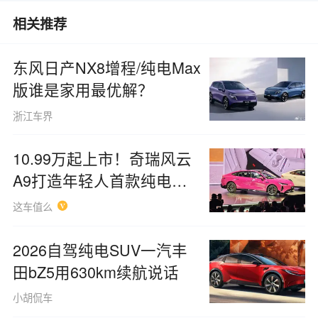
相关推荐
东风日产NX8增程/纯电Max
版谁是家用最优解？
浙江车界
10.99万起上市！奇瑞风云
A9打造年轻人首款纯电轿
跑
这车值么
2026自驾纯电SUV一汽丰
田bZ5用630km续航说话
小胡侃车