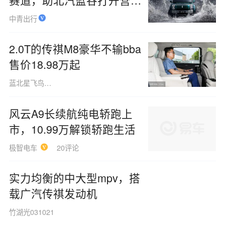
新空间
中青出行
2.0T的传祺M8豪华不输bba
售价18.98万起
蓝北星飞鸟160508
风云A9长续航纯电轿跑上
市，10.99万解锁轿跑生活
极智电车
20评论
实力均衡的中大型mpv，搭
载广汽传祺发动机
竹湖光031021