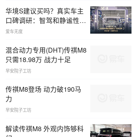
华境S建议买吗？真实车主
口碑调研：智驾和静谧性拿
下高分
爱车无度
混合动力专用(DHT)传祺M8
只需18.98万 战力十足
早安院子工坊
传祺M8登场 动力破190马
力
早安院子工坊
解读传祺M8 外观内饰够科