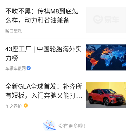
不吹不黑：传祺M8到底怎
么样，动力和省油兼备
暖口袋派
43座工厂 | 中国轮胎海外实
力榜
车辕车辙网
全新GLA全球首发：补齐所
有短板，入门奔驰又能打
了？
车之养护
没有更多啦！