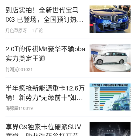
到店实拍！全新世代宝马
iX3 已登场，全国预订热潮
抢先开启！
月色草原呀
1评论
2.0T的传祺M8豪华不输bba
实力奠定王道
竹湖光031021
半年疯抢新能源重卡12.6万
辆！新势力“无缘前十”如何
破局？
海豚屋110319
享界G9独家卡位硬派SUV
赛道，助北汽蓝谷打开营收