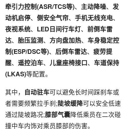
、
、
牵引力控制(ASR/TCS等)
主动降噪
发
、
、
、
动机启停
侧安全气帘
手机无线充电
、
、
夜视系统
LED日间行车灯
前倒车雷
、
、
、
达
胎压监测
方向盘加热
车身稳定控
、
、
制(ESP/DSC等)
后倒车雷达
疲劳提
、
、
、
醒
遥控泊车
儿童座椅接口
车道保持
等配置。
(LKAS)
其中，
可以避免长时间踩刹车或
自动驻车
者需要频繁拉手刹;
可以安全低速
陡坡缓降
通过陡坡路况;
降低乘员在二次碰
膝部气囊
撞中车内饰对乘员膝部的伤害。