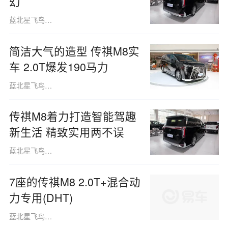
幻
蓝北星飞鸟160508
简洁大气的造型 传祺M8实
车 2.0T爆发190马力
蓝北星飞鸟160508
传祺M8着力打造智能驾趣
新生活 精致实用两不误
蓝北星飞鸟160508
7座的传祺M8 2.0T+混合动
力专用(DHT)
蓝北星飞鸟160508