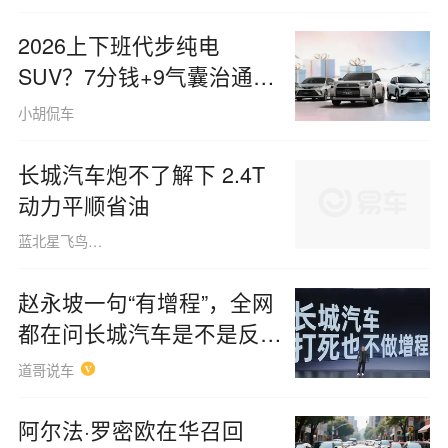
2026上下班代步纯电
SUV？7分钱+9气囊治通勤
焦虑
小胡侃车
长城汽车炮不了解下 2.4T
动力平顺省油
蓝北星飞鸟160508
赵永坡一句“有增程”，全网
都在问长城汽车是不是反水
了
道哥说车
阿尔法·罗密欧在华召回