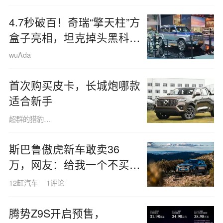
4.7秒破百！奇瑞“擎天柱”方
盒子亮相，坦克掉头黑科技
惊艳全场
wuAda
首次购买皮卡，长城炮哪款
适合新手
超群的猎豹8568
斯巴鲁傲虎新车敢卖36
万，网友：给我一个不买坦
克的理由
12缸汽车
1评论
腾势Z9S开启预售，