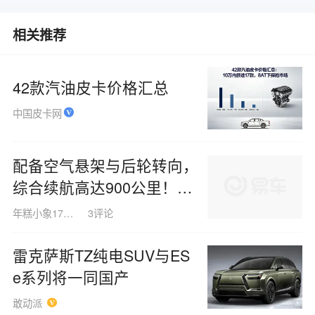
相关推荐
42款汽油皮卡价格汇总
中国皮卡网
配备空气悬架与后轮转向，
综合续航高达900公里！售
价21万元起的海狮08，让
年糕小象171017
3评论
理想和问界能否保持从容
雷克萨斯TZ纯电SUV与ES
e系列将一同国产
敢动派