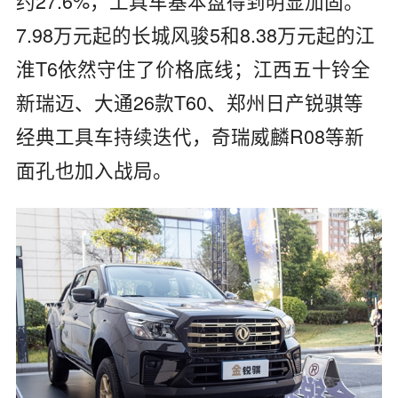
约27.6%，工具车基本盘得到明显加固。
7.98万元起的长城风骏5和8.38万元起的江
淮T6依然守住了价格底线；江西五十铃全
新瑞迈、大通26款T60、郑州日产锐骐等
经典工具车持续迭代，奇瑞威麟R08等新
面孔也加入战局。