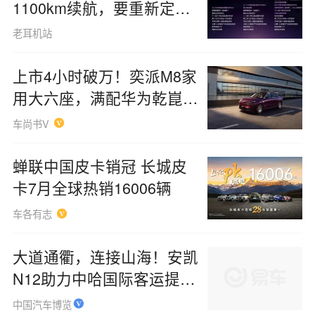
1100km续航，要重新定义
30万级豪华轿车！
老耳机站
上市4小时破万！奕派M8家
用大六座，满配华为乾崑六
件套
车尚书V
蝉联中国皮卡销冠 长城皮
卡7月全球热销16006辆
车各有志
大道通衢，连接山海！安凯
N12助力中哈国际客运提质
升级
中国汽车博览