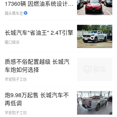
17360辆 因燃油系统设计缺
陷
猫头鹰车志
长城汽车"省油王" 2.4T引擎
暖口袋派
质感不俗配置越级 长城汽
车炮如何选择
早安院子工坊
炮9.98万起售 长城汽车不
再低调
早安院子工坊