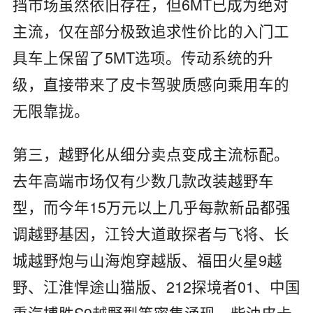
挡市场虽然依旧存在，但6MT已成为绝对
主流，仅在部分极致追求性价比的入门工
具车上保留了5MT选项。传动系统的升
级，直接带来了皮卡驾驶质感向乘用车的
无限靠拢。
第三，越野化从细分卖点变成主流标配。
去年高端市场仅有少数几款改装越野车
型，而今年15万元以上几乎每款新品都强
调越野基因，江铃大道敢探者与飞将、长
城越野炮与山海炮穿越版、福田火星9越
野、江淮悍途山猫版、212探境者01、中国
重汽搏胜S9越野型等密集涌现，柴油皮卡