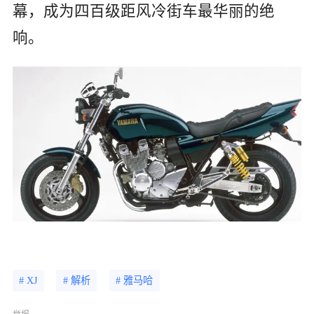
幕，成为四百级距风冷街车最华丽的绝
响。
# XJ
# 解析
# 雅马哈
举报