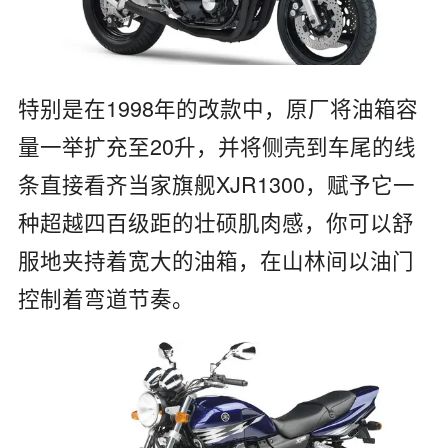
特别是在1998年的改款中，原厂将油箱容
量一举扩充至20升，并将侧壳到车尾的线
条直接看齐当家旗舰XJR1300，赋予它一
种超越四百级距的壮硕肌肉感，你可以舒
服地夹持着宽大的油箱，在山林间以油门
控制着弯道节奏。