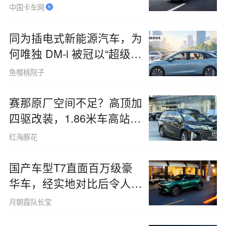
中国卡车网
同为插电式新能源汽车，为
何唯独 DM-i 被冠以“超级混
动”之名？
鱼樱桃院子
赛那原厂空间不足？高顶加
四驱改装，1.86米车高站立
不碰头
红海豚花
国产车型T7直面百万级豪
华车，经实地对比后令人惊
叹：当下的国产设计究竟达
月朝霞队长宝
到了何种高度？