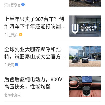
汽车族杂志
上半年只卖了387台车？创
维汽车下半年还能打响翻身
仗吗
车之养护
全球乳业大咖齐聚呼和浩
特，岚图泰山成大会官方唯
一指定用车
车云网
后置后驱纯电动力，800V
高压快充，性能均衡
北海小舟向阳岛主