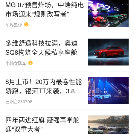
MG 07预售炸场，中端纯电
市场迎来“规则改写者”
车界热评
多维舒适科技拉满，奥迪
SQ8构筑全天候私享座舱
小仙女聊车
8月上市！20万内最卷性能
轿跑，银河TT来袭，3.8秒
破百还带魔毯底盘
三阳台280708
四年两进红旗 聂强再掌舵
迎“双重大考”