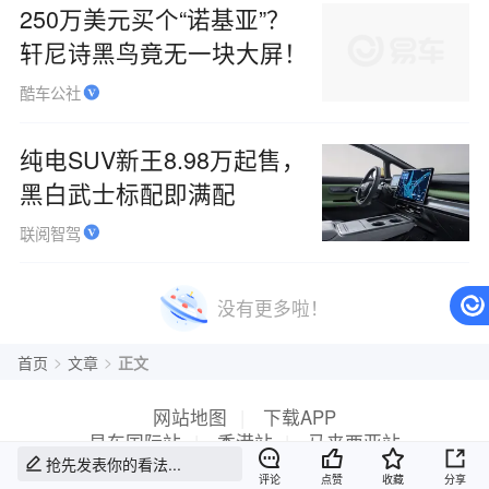
250万美元买个“诺基亚”？
轩尼诗黑鸟竟无一块大屏！
酷车公社
纯电SUV新王8.98万起售，
黑白武士标配即满配
联阅智驾
没有更多啦！
>
>
首页
文章
正文
网站地图
|
下载APP
易车国际站
|
香港站
|
马来西亚站
抢先发表你的看法...
评论
点赞
收藏
分享