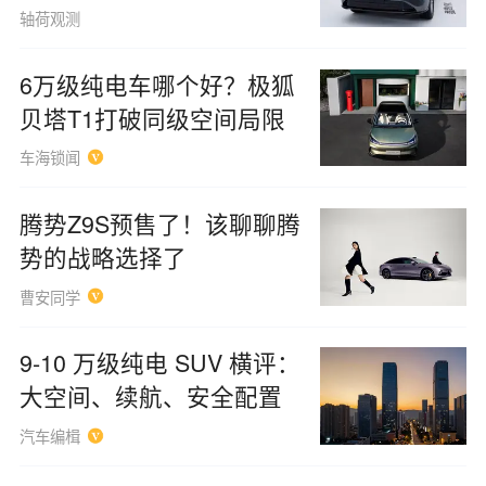
座位
轴荷观测
6万级纯电车哪个好？极狐
贝塔T1打破同级空间局限
车海锁闻
腾势Z9S预售了！该聊聊腾
势的战略选择了
曹安同学
9‑10 万级纯电 SUV 横评：
大空间、续航、安全配置
汽车编楫