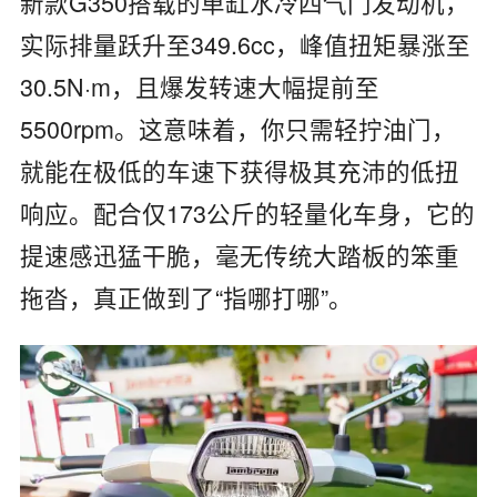
新款G350搭载的单缸水冷四气门发动机，
实际排量跃升至349.6cc，峰值扭矩暴涨至
30.5N·m，且爆发转速大幅提前至
5500rpm。这意味着，你只需轻拧油门，
就能在极低的车速下获得极其充沛的低扭
响应。配合仅173公斤的轻量化车身，它的
提速感迅猛干脆，毫无传统大踏板的笨重
拖沓，真正做到了“指哪打哪”。