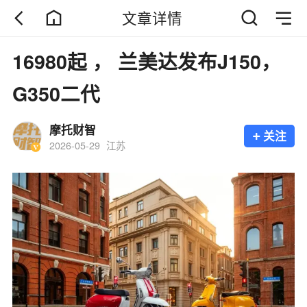
文章详情
16980起 ， 兰美达发布J150，
G350二代
摩托财智
+
关注
2026-05-29
江苏