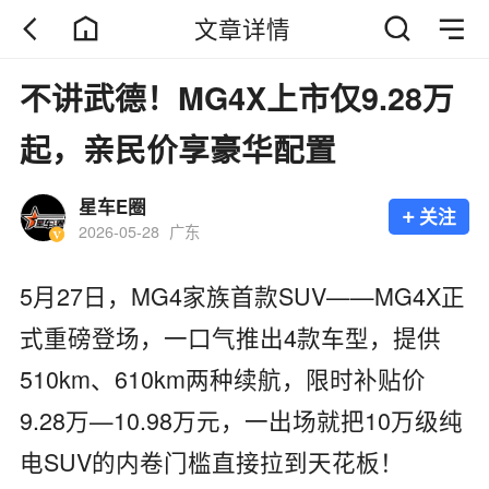
文章详情
不讲武德！MG4X上市仅9.28万
起，亲民价享豪华配置
星车E圈
+
关注
2026-05-28
广东
5月27日，MG4家族首款SUV——MG4X正
式重磅登场，一口气推出4款车型，提供
510km、610km两种续航，限时补贴价
9.28万—10.98万元，一出场就把10万级纯
电SUV的内卷门槛直接拉到天花板！