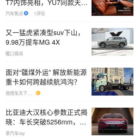
T7内饰亮相，YU7同款天际
屏上车
汽车焦点
1评论
又一猛虎紧凑型suv下山，
9.98万提车MG 4X
暖口袋派
面对“疆煤外运” 解放新能源
重卡如何跨越续航鸿沟？
商用车天下Syc
比亚迪大汉核心参数正式揭
晓：车长突破5256mm，纯
电续航最高可达1008km
茶汽车ray