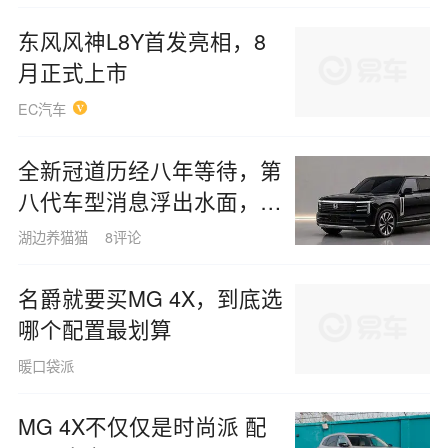
东风风神L8Y首发亮相，8
月正式上市
EC汽车
全新冠道历经八年等待，第
八代车型消息浮出水面，轴
距扩展至 2920 毫米，搭载
湖边养猫猫
8评论
2.0T 引擎匹配 10AT 变速
箱，这款车型是否依然值得
名爵就要买MG 4X，到底选
关注？
哪个配置最划算
暖口袋派
MG 4X不仅仅是时尚派 配