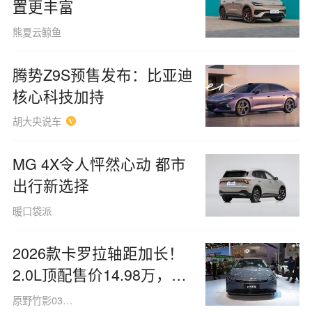
置更丰富
熊夏云鲸鱼
腾势Z9S预售发布：比亚迪
核心科技加持
胡大央说车
MG 4X令人怦然心动 都市
出行新选择
暖口袋派
2026款卡罗拉轴距加长！
2.0L顶配售价14.98万，究
竟谁在支付智商税
原野竹影030929