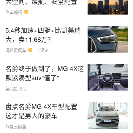
大空间、续航、安全配置
汽车编楫
5.4秒加速+四驱+比凯美瑞
大，卖11.68万？
涡轮侃侃车
1评论
名爵终于做到了，MG 4X这
款紧凑型suv"值了"
蓝北星飞鸟160508
盘点名爵MG 4X车型配置
这才是男人的豪车
熊夏云鲸鱼