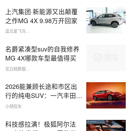
上汽集团·新能源又出颠覆
之作MG 4X 9.98万开回家
蓝北星飞鸟160508
名爵紧凑型suv的自我修养
MG 4X哪款车型最值得买
花白桃数据091013
2026能兼顾长途和市区出
行的纯电SUV：一汽丰田
bZ5
小胡侃车
科技感拉满！极狐阿尔法