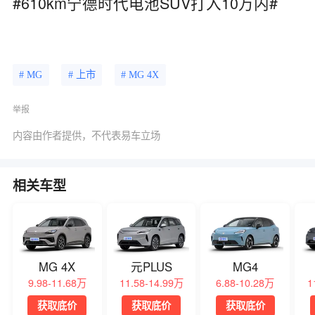
#610km宁德时代电池SUV打入10万内#
# MG
# 上市
# MG 4X
举报
内容由作者提供，不代表易车立场
相关车型
MG 4X
元PLUS
MG4
9.98-11.68万
11.58-14.99万
6.88-10.28万
1
获取底价
获取底价
获取底价