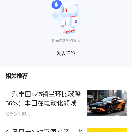
抢先发表你的看法
发表评论
相关推荐
一汽丰田bZ5销量环比骤降
56%：丰田在电动化领域起
步较早，却最终落后于人
俊秀的旱柳树1507
东风日产NX7官图来了，比