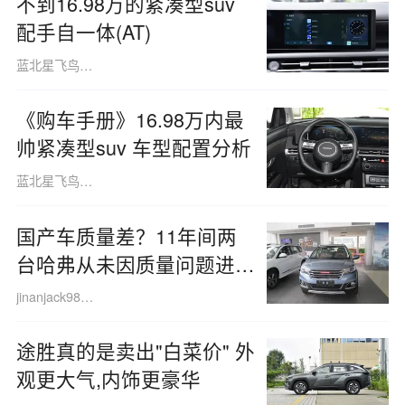
不到16.98万的紧凑型suv
配手自一体(AT)
蓝北星飞鸟160508
《购车手册》16.98万内最
帅紧凑型suv 车型配置分析
蓝北星飞鸟160508
国产车质量差？11年间两
台哈弗从未因质量问题进修
理厂，售后体系令人安心
jinanjack980417
途胜真的是卖出"白菜价" 外
观更大气,内饰更豪华