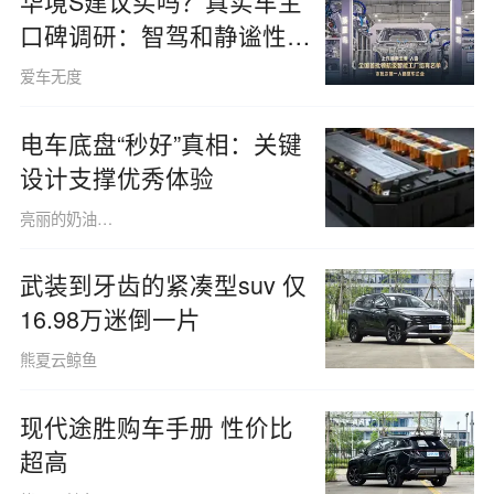
华境S建议买吗？真实车主
口碑调研：智驾和静谧性拿
下高分
爱车无度
电车底盘“秒好”真相：关键
设计支撑优秀体验
亮丽的奶油色猫咪1515
武装到牙齿的紧凑型suv 仅
16.98万迷倒一片
熊夏云鲸鱼
现代途胜购车手册 性价比
超高