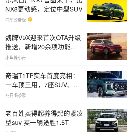
NX8更动感，定位中型SUV
汽车公告板
魏牌V9X迎来首次OTA升级
推送，新增20余项功能并
优化150余项
小焦糖小舟糖220213
奇瑞T1TP实车首度亮相：
一车顶三用，7座SUV、皮
卡及露营车模式自由切换！
冬日喝茶歌
老百姓买得起养得起的紧凑
型suv 买一辆途胜1.5T