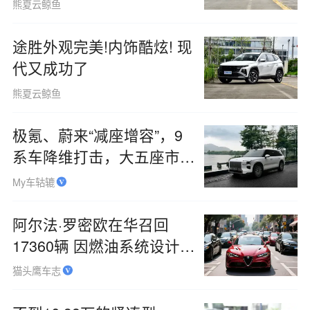
熊夏云鲸鱼
途胜外观完美!内饰酷炫! 现
代又成功了
熊夏云鲸鱼
极氪、蔚来“减座增容”，9
系车降维打击，大五座市场
火了？
My车轱辘
阿尔法·罗密欧在华召回
17360辆 因燃油系统设计缺
陷
猫头鹰车志