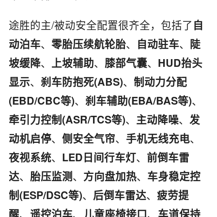
途胜的主/被动安全配置很齐全，包括了
自
、
、
、
动泊车
零胎压续航轮胎
自动驻车
陡
、
、
、
坡缓降
上坡辅助
膝部气囊
HUD抬头
、
、
显示
刹车防抱死(ABS)
制动力分配
、
、
(EBD/CBC等)
刹车辅助(EBA/BAS等)
、
、
牵引力控制(ASR/TCS等)
主动降噪
发
、
、
、
动机启停
侧安全气帘
手机无线充电
、
、
夜视系统
LED日间行车灯
前倒车雷
、
、
、
达
胎压监测
方向盘加热
车身稳定控
、
、
制(ESP/DSC等)
后倒车雷达
疲劳提
、
、
、
醒
遥控泊车
儿童座椅接口
车道保持