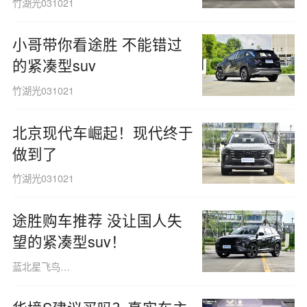
竹湖光031021
小哥带你看途胜 不能错过
的紧凑型suv
竹湖光031021
北京现代车崛起！现代终于
做到了
竹湖光031021
途胜购车推荐 没让国人失
望的紧凑型suv！
蓝北星飞鸟160508