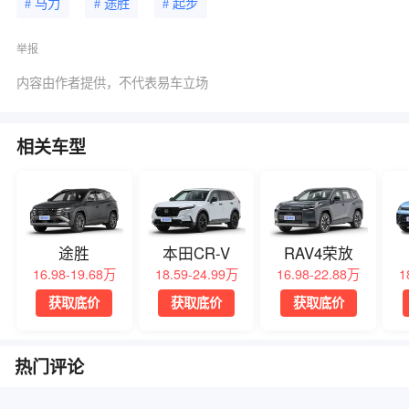
# 马力
# 途胜
# 起步
举报
内容由作者提供，不代表易车立场
相关车型
途胜
本田CR-V
RAV4荣放
16.98-19.68万
18.59-24.99万
16.98-22.88万
1
获取底价
获取底价
获取底价
热门评论