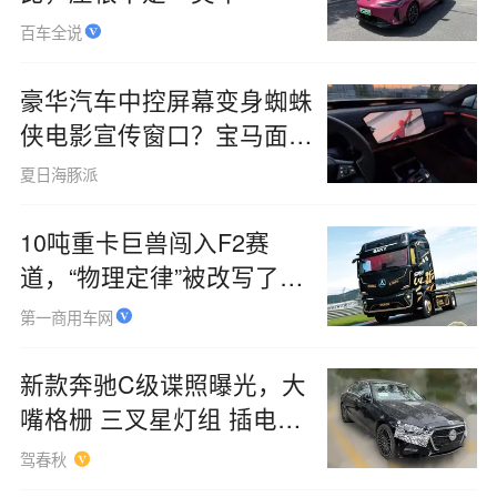
百车全说
豪华汽车中控屏幕变身蜘蛛
侠电影宣传窗口？宝马面临
车主集体不满
夏日海豚派
10吨重卡巨兽闯入F2赛
道，“物理定律”被改写了
吗？
第一商用车网
新款奔驰C级谍照曝光，大
嘴格栅 三叉星灯组 插电混
动
驾春秋