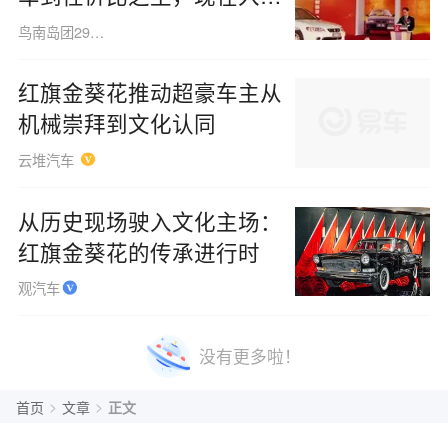
这款省心的B级车是否值
鸟南岛团291208
得？
红旗金葵花推动超豪车主从
机械崇拜到文化认同
云堆汽车
从历史现场驶入文化主场：
红旗金葵花的传承进行时
观汽车
没有更多啦！
>
>
首页
文章
正文