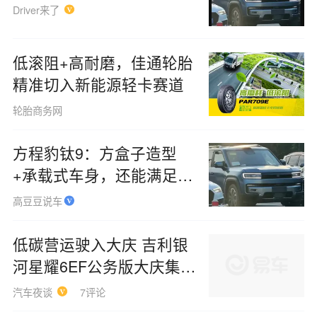
Driver来了
低滚阻+高耐磨，佳通轮胎
精准切入新能源轻卡赛道
轮胎商务网
方程豹钛9：方盒子造型
+承载式车身，还能满足越
野需求吗？
高豆豆说车
低碳营运驶入大庆 吉利银
河星耀6EF公务版大庆集中
交付
汽车夜谈
7评论