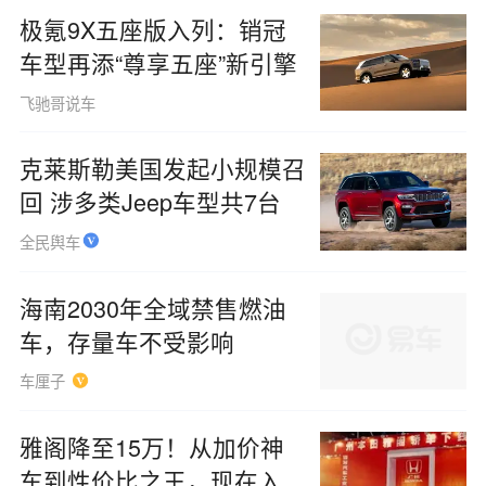
极氪9X五座版入列：销冠
车型再添“尊享五座”新引擎
飞驰哥说车
克莱斯勒美国发起小规模召
回 涉多类Jeep车型共7台
全民舆车
海南2030年全域禁售燃油
车，存量车不受影响
车厘子
雅阁降至15万！从加价神
车到性价比之王，现在入手