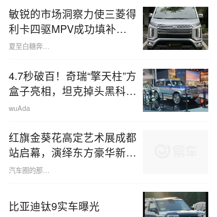
敏锐的市场洞察力使三菱得
利卡四驱MPV成功填补了
同级别市场的空白。
夏至白糖奔跑屋
4.7秒破百！奇瑞“擎天柱”方
盒子亮相，坦克掉头黑科技
惊艳全场
wuAda
红旗金葵花高定艺术展成都
站启幕，演绎东方豪华新典
范
汽车圈的那些事儿
比亚迪钛9实车曝光