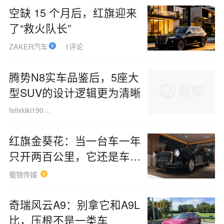
空缺 15 个月后，红旗迎来
了“救火队长”
ZAKER汽车
1评论
腾势N8实车品鉴后，5座大
型SUV的设计逻辑更为清晰
felixkiki190306
红旗金葵花：当一台车一年
只开两百公里，它还是车
吗？
蜀锦传媒
奇瑞风云A9：别拿它和A9L
比，压根不是一类车