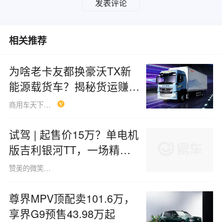
发表评论
相关推荐
为啥老卡友都换豪沃TX新
能源载货车？揭秘货运赚钱
底层逻辑
商用车天下Syc
试驾 | 起售价15万？单电机
版吉利银河TT，一场精准
收割年轻人的“阳谋”
赞美的微笑小狐1421
尊界MPV顶配卖101.6万，
享界G9预售43.98万起