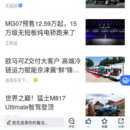
天极网
MG07预售12.59万起，15
万级无短板纯电轿跑来了
正阳说
欧马可Z交付大客户 高端冷
链运力赋能京津冀“鲜”锋物
流
商用车天下Syc
世界之巅！猛士M817
Ultimate智驾登顶
越尘评车
抢先发表你的看法...
评论
1
收藏
分享