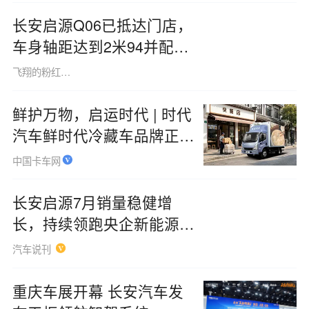
长安启源Q06已抵达门店，
车身轴距达到2米94并配备
大五座布局，全系标配天枢
飞翔的粉红小浣熊1507
领航智驾辅助系统
鲜护万物，启运时代 | 时代
汽车鲜时代冷藏车品牌正式
发布
中国卡车网
长安启源7月销量稳健增
长，持续领跑央企新能源阵
营
汽车说刊
重庆车展开幕 长安汽车发