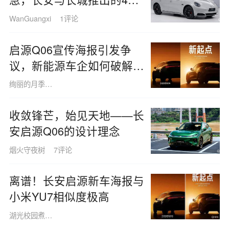
车型，包括欧拉7和阿维塔
WanGuangxi
1评论
07 L，领衔登场。
启源Q06宣传海报引发争
议，新能源车企如何破解
“形象雷同”困境？
绚丽的月季花1456
收敛锋芒，始见天地——长
安启源Q06的设计理念
烟火守夜树
7评论
离谱！长安启源新车海报与
小米YU7相似度极高
湖光校园煮茶仔