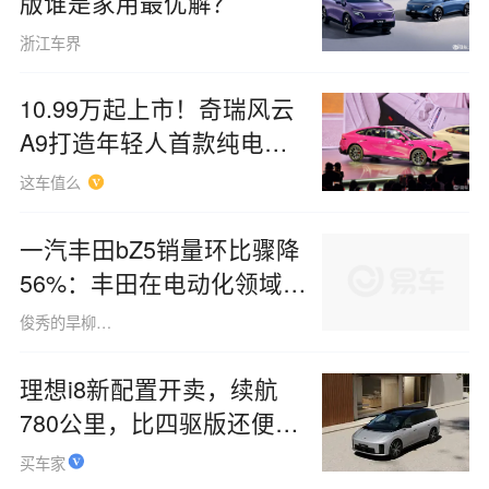
版谁是家用最优解？
浙江车界
10.99万起上市！奇瑞风云
A9打造年轻人首款纯电轿
跑
这车值么
一汽丰田bZ5销量环比骤降
56%：丰田在电动化领域起
步较早，却最终落后于人
俊秀的旱柳树1507
理想i8新配置开卖，续航
780公里，比四驱版还便宜
3万
买车家