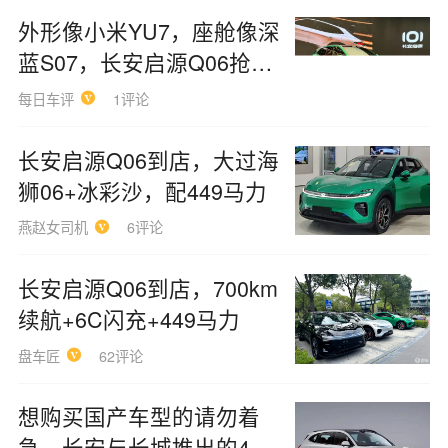
外形像小米YU7，座舱像深
蓝S07，长安启源Q06抢先
看
每日车评
1评论
长安启源Q06到店，大过海
狮06+冰彩沙，配449马力
燕赵女司机
6评论
长安启源Q06到店，700km
续航+6C闪充+449马力
盘车匠
62评论
想购买国产车型的请勿着
急，长安与长城推出的4款