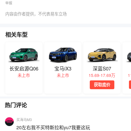
举报
内容由作者提供，不代表易车立场
相关车型
长安启源Q06
宝马iX3
深蓝S07
未上市
未上市
15.69-17.69万
1
获取底价
热门评论
买海马M3
20左右我不买特斯拉和yu7我要这玩