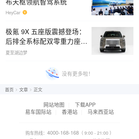
布天枢领航智驾系统
HeyCar
极氪 9X 五座版震撼登场：
后排全系标配双零重力座
椅，大五座还是大四座由你
夏至湖边梦
随心定义？
没有更多啦！
>
>
首页
文章
正文
网站地图
|
下载APP
易车国际站
|
香港站
|
马来西亚站
4000-168-168
购车热线：
（ 9:00 - 21:00 ）