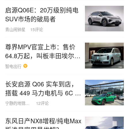
启源Q06E：20万级别纯电
SUV市场的破局者
青山闹钟星
15评论
尊界MPV官宣上市：售价
64.8万起，叫板丰田埃尔
法！
智电出行
长安启源 Q06 实车到店，
搭载 449 马力电机与 6C 超
充技术，更全系标配全铝底
宁静的地锦草1437
12评论
盘！
东风日产NX8增程/纯电Max