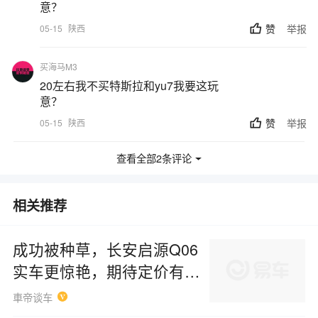
意？
赞
举报
05-15
陕西
买海马M3
20左右我不买特斯拉和yu7我要这玩
意？
赞
举报
05-15
陕西
查看全部2条评论
相关推荐
成功被种草，长安启源Q06
实车更惊艳，期待定价有惊
喜
車帝谈车