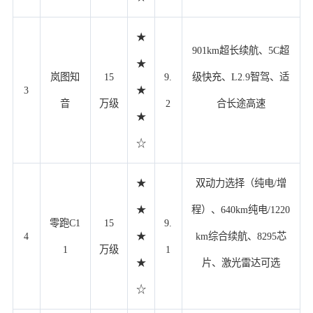
★
901km超长续航、5C超
★
岚图知
15
9.
级快充、L2.9智驾、适
3
★
音
万级
2
合长途高速
★
☆
★
双动力选择（纯电/增
★
程）、640km纯电/1220
零跑C1
15
9.
4
★
km综合续航、8295芯
1
万级
1
★
片、激光雷达可选
☆