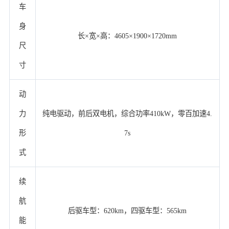
车
身
长×宽×高：4605×1900×1720mm
尺
寸
动
力
纯电驱动，前后双电机，综合功率410kW，零百加速4.
形
7s
式
续
航
后驱车型：620km，四驱车型：565km
能