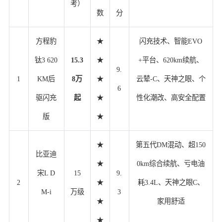
考）
数
分
方程豹
★
闪充技术、智能EVO
钛3 620
15.3
★
+平台、620km续航、
9.
1
KM后
8万
★
云辇-C、天神之眼、个
6
驱闪充
起
★
性化潮改、高安全配置
版
★
★
第五代DM混动、超150
比亚迪
★
0km综合续航、亏电油
宋L D
15
9.
2
★
耗3.4L、天神之眼C、
M-i
万级
3
★
家用舒适
★