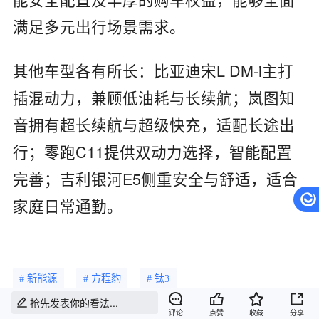
满足多元出行场景需求。
其他车型各有所长：比亚迪宋L DM-i主打
插混动力，兼顾低油耗与长续航；岚图知
音拥有超长续航与超级快充，适配长途出
行；零跑C11提供双动力选择，智能配置
完善；吉利银河E5侧重安全与舒适，适合
家庭日常通勤。
# 新能源
# 方程豹
# 钛3
抢先发表你的看法...
举报
评论
点赞
收藏
分享