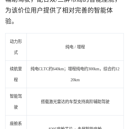
为该价位用户提供了相对完善的智能体
验。
动力形
纯电 / 增程
式
续航里
纯电CLTC约640km；增程纯电约300km，综合约12
程
20km
智能驾
搭载激光雷达的车型支持高阶辅助驾驶
驶
座舱系
8295座舱芯片 + 多屏智能座舱