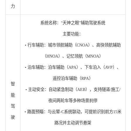
力
系统名称：“天神之眼”辅助驾驶系统
主要功能：
• 行车辅助：城市领航辅助（CNOA）、高快领航辅助
（HNOA）、记忆领航（MNOA）
• 泊车辅助：泊车辅助（APA）、下车泊入（AVP）、
遥控泊车辅助（RPA）
智
• 主动安全：自动紧急制动（AEB），支持隧道/施工/
能
夜间两轮车等多种场景刹停
驾
• 路面预瞄：与云辇-C系统联动，可提前识别前方15米
驶
路况并主动调节悬架