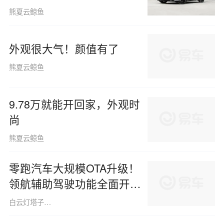
熊夏云鲸鱼
外观很大气！颜值有了
熊夏云鲸鱼
9.78万就能开回家，外观时
尚
熊夏云鲸鱼
零跑汽车大规模OTA升级！
领航辅助驾驶功能全面开
放，老车主永久享受免费智
白云灯塔子hope
能驾驶迭代