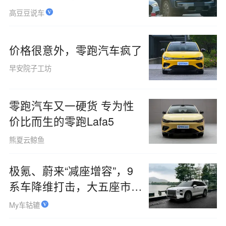
野需求吗？
高豆豆说车
价格很意外，零跑汽车疯了
早安院子工坊
零跑汽车又一硬货 专为性
价比而生的零跑Lafa5
熊夏云鲸鱼
极氪、蔚来“减座增容”，9
系车降维打击，大五座市场
火了？
My车轱辘