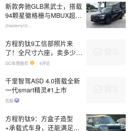
新款奔驰GLB黑武士，搭载
94颗星徽格栅与MBUX超级
大屏！诠释豪华SUV的“暗
zhaoterry100519
夜觉醒”
方程豹钛9工信部照片来
了！全尺寸六座，卖多少钱
合适?
GO车情报员
4评论
千里智驾ASD 4.0搭载全新
一代smart精灵#1上市
任毅
方程豹钛9：方盒子造型
+承载式车身，还能满足越