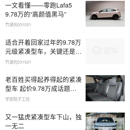
一文看懂——零跑Lafa5
9.78万的“高颜值黑马”
竹湖光031021
适合开着回家过年的9.78万
元级紧凑型车，关键还是自
主
竹湖光031021
老百姓买得起养得起的紧凑
型车 起价9.78万成话题车
型
早安院子工坊
又一猛虎紧凑型车下山，独
一无二