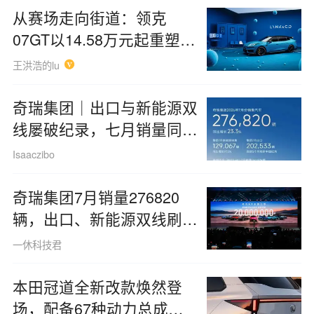
从赛场走向街道：领克
07GT以14.58万元起重塑旅
行车
王洪浩的lu
奇瑞集团｜出口与新能源双
线屡破纪录，七月销量同比
攀升23%
Isaaczibo
奇瑞集团7月销量276820
辆，出口、新能源双线刷新
纪录
一休科技君
本田冠道全新改款焕然登
场，配备67种动力总成全