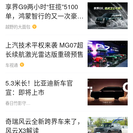
享界G9两小时“狂揽”5100
单，鸿蒙智行的又一次豪
赌？
越野的大面包
上汽技术平权来袭 MG07超
长续航激光雷达版重磅预售
车视通
5.3米长！比亚迪新车官
宣：即将上市
春日竹影守夜岛主
奇瑞风云全新跨界车来了，
风云X3解读