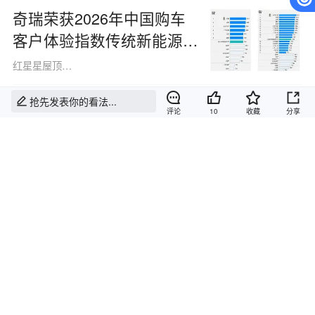
奇瑞荣获2026年中国购车
客户体验指数传统新能源市
场自主品牌第一、行业第二
红星星屋顶子911021
抢先发表你的看法...
腾势Z9S预售发布：比亚迪
评论
10
收藏
分享
核心科技加持
胡大央说车
非法广告
百年MG再推新作，轿跑车
型迎来高配亲民新纪元
内容低俗
samliang1121
血腥暴力
没有更多啦！