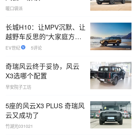
暖口袋派
长城H10：让MPV沉默、让
越野车反思的“大家庭方盒
子”
EV世纪
5评论
奇瑞风云终于妥协，风云
X3选哪个配置
早安院子工坊
5座的风云X3 PLUS 奇瑞风
云又成功了
竹湖光031021