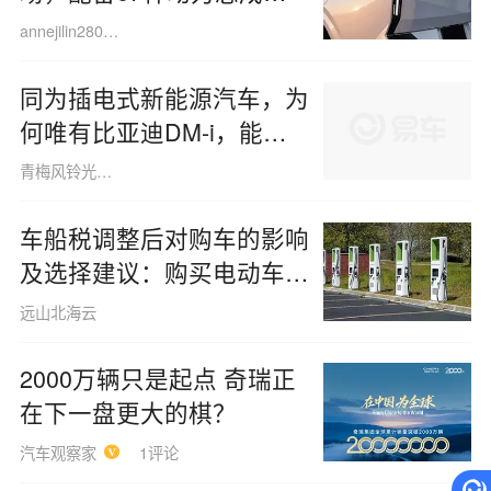
面升级
annejilin280125
同为插电式新能源汽车，为
何唯有比亚迪DM-i，能够
自信地定义为“超级混动”？
青梅风铃光amy
车船税调整后对购车的影响
及选择建议：购买电动车还
是增程车更划算？
远山北海云
2000万辆只是起点 奇瑞正
在下一盘更大的棋？
汽车观察家
1评论