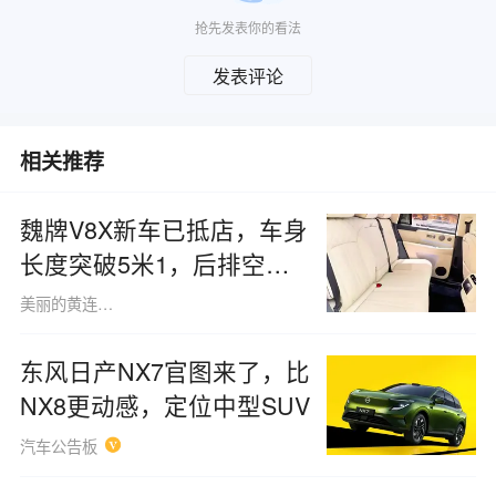
抢先发表你的看法
发表评论
相关推荐
魏牌V8X新车已抵店，车身
长度突破5米1，后排空间
可瞬间化为双人床，综合续
美丽的黄连木1484
航里程达1659km
东风日产NX7官图来了，比
NX8更动感，定位中型SUV
汽车公告板