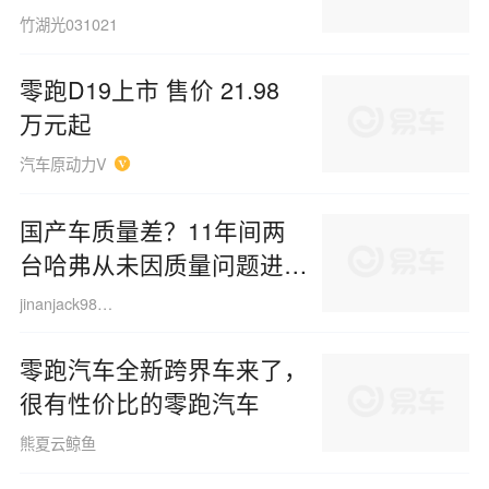
竹湖光031021
零跑D19上市 售价 21.98
万元起
汽车原动力V
国产车质量差？11年间两
台哈弗从未因质量问题进修
理厂，售后体系令人安心
jinanjack980417
零跑汽车全新跨界车来了，
很有性价比的零跑汽车
熊夏云鲸鱼