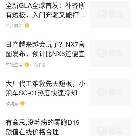
全新GLA全球首发：补齐所
有短板，入门奔驰又能打
了？
车之养护
日产越来越会玩了？NX7官
图发布，预计比NX8还便宜
车轮生活
8评论
大厂代工难救先天短板，小
跑车SC-01热度快速冷却
敢动派
有意思,没毛病的零跑D19
颜值在线价格合理