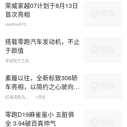
荣威家越07计划于8月13日
首次亮相
xiantina970414
搭载零跑汽车发动机，不止
于颜值
早安院子工坊
素履以往，全新标致308轿
车亮相，以简约之心驶向未
来
红海湾青鸟fish
1评论
零跑D19麻雀虽小 五脏俱
全 3.94破百真帅气