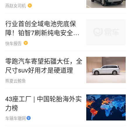
马力
燕赵女司机
行业首创全域电池兜底保
障！铂智7刷新纯电安全服
务新标准
快车报告
零跑汽车寄望拓疆大任，全
尺寸suv好用才是硬道理
熊夏云鲸鱼
43座工厂 | 中国轮胎海外实
力榜
车辕车辙网