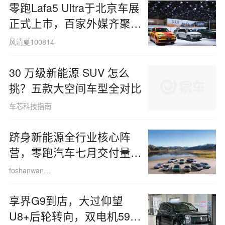
零跑Lafa5 Ultra于北京车展
正式上市，百家外媒齐聚现
场，聚焦零跑全球化进程
风清夏100814
30 万级新能源 SUV 怎么
挑？五款大空间车型全对比
车芯科技指南
跻身新能源全行业核心阵
营，零跑汽车七月交付量突
破十万辆大关
foshanwan180825
享界G9到店，大过仰望
U8+后轮转向，双电机594