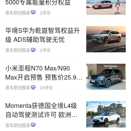
5000专属能量积分权益
易车原创报道
2评论
华境S华为乾崑智驾权益升
级 ADS辅助驾驶无忧
易车原创报道
2评论
小米澎程N70 Max/N90
Max开启预售 预售价25.99
万元起
易车原创报道
23评论
Momenta获德国全境L4级
自动驾驶测试许可 欧洲布
局迎关键节点
易车原创报道