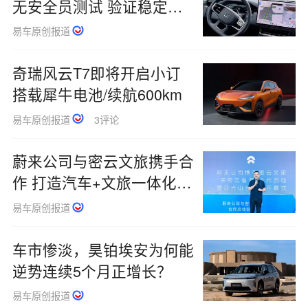
无安全员测试 验证稳定性
与可靠性
易车原创报道
奇瑞风云T7即将开启小订
搭载犀牛电池/续航600km
易车原创报道
3评论
蔚来公司与密云文旅携手合
作 打造汽车+文旅一体化出
行新体验
易车原创报道
车市惨淡，昊铂埃安为何能
逆势连续5个月正增长？
易车原创报道