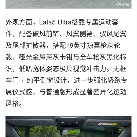
外观方面，Lafa5 Ultra搭载专属运动套
件，配备破风前铲、风翼侧裙、驭风尾翼
及尾部扩散器，搭配19英寸掠翼枪灰轮
毂、哑光金属深灰卡钳与全车枪灰黑化标
识，低趴宽体姿态极具视觉冲击力。无框
车门 + 纯平侧窗设计，进一步强化轿跑专
属仪式感，与普通版形成显著差异化运动
风格。