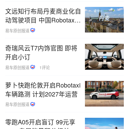
文远知行布局丹麦商业化自
动驾驶项目 中国Robotaxi
首入北欧
易车原创报道
奇瑞风云T7内饰官图 即将
开启小订
易车原创报道
1评论
萝卜快跑伦敦开启Robotaxi
车辆路测 计划2027年运营
易车原创报道
零跑A05开启盲订 99元享