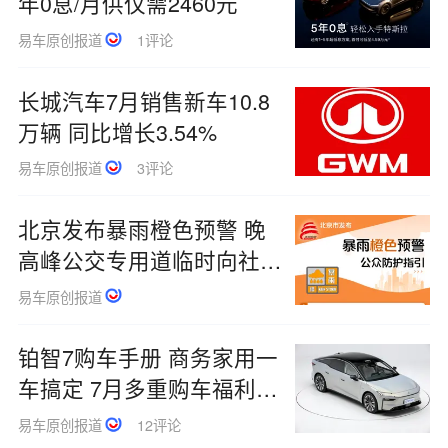
年0息/月供仅需2460元
易车原创报道
1评论
长城汽车7月销售新车10.8
万辆 同比增长3.54%
易车原创报道
3评论
北京发布暴雨橙色预警 晚
高峰公交专用道临时向社会
车辆开放
易车原创报道
铂智7购车手册 商务家用一
车搞定 7月多重购车福利来
袭
易车原创报道
12评论