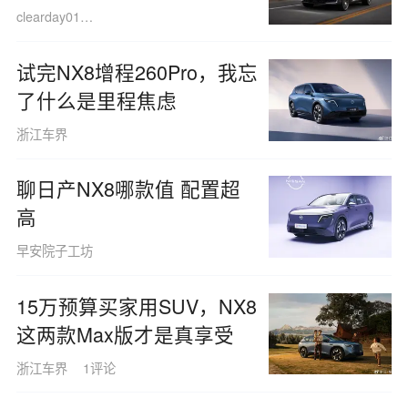
相
clearday010417
试完NX8增程260Pro，我忘
了什么是里程焦虑
浙江车界
聊日产NX8哪款值 配置超
高
早安院子工坊
15万预算买家用SUV，NX8
这两款Max版才是真享受
浙江车界
1评论