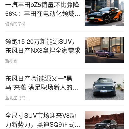
一汽丰田bZ5销量环比骤降
56%：丰田在电动化领域起
步较早，却最终落后于人
俊秀的旱柳树1507
领跑15-20万新能源SUV，
东风日产NX8拿捏全家需求
新视驾
东风日产·新能源又一"黑
马"来袭 满足职场新人的所
有期待
蓝北星飞鸟160508
全尺寸SUV市场迎来V8动
力新势力，奥迪SQ9正式亮