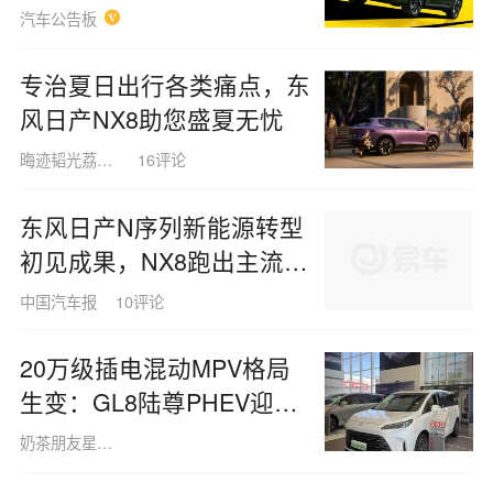
汽车公告板
专治夏日出行各类痛点，东
风日产NX8助您盛夏无忧
晦迹韬光荔枝8348
16评论
东风日产N序列新能源转型
初见成果，NX8跑出主流品
牌新速度
中国汽车报
10评论
20万级插电混动MPV格局
生变：GL8陆尊PHEV迎来
全面革新，几项核心升级竟
奶茶朋友星980428
令竞品倍感压力？