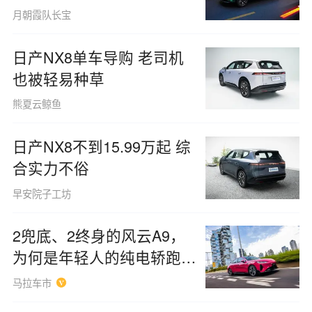
叹：当下的国产设计究竟达
月朝霞队长宝
到了何种高度？
日产NX8单车导购 老司机
也被轻易种草
熊夏云鲸鱼
日产NX8不到15.99万起 综
合实力不俗
早安院子工坊
2兜底、2终身的风云A9，
为何是年轻人的纯电轿跑首
选？
马拉车市