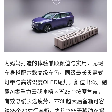
为妈妈打造的体验兼顾颜值与实用，无瑕
车身搭配六款高级车色，同级最长贯穿式
灯带与高辨识度OLED尾灯，颜值出众。副
驾AI零重力云毯座椅内置25个按摩气囊，
有效舒缓长途疲劳；773L超大后备箱可容
纳35个20寸行李箱，堪称“365天移动衣帽