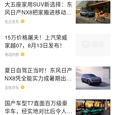
大五座家用SUV新选择：东
风日产NX8把家搬进移动大
平层
名企名车
15万价格屠夫！上汽荣威
家越07，8月13日发布！
电动内参
夏日自驾正当时！东风日产
NX8凭全能实力成暑期出行
最优解
百姓评车
国产车型T7直面百万级豪
华车，经实地对比后令人惊