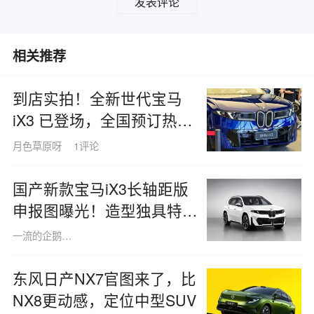
发表评论
相关推荐
到店实拍！全新世代宝马
iX3 已登场，全国预订热潮
抢先开启！
月色草原呀
1评论
国产新款宝马iX3长轴距版
申报图曝光！造型独具特
色，搭载半隐藏式门把手
一流的企鹅8319
东风日产NX7官图来了，比
NX8更动感，定位中型SUV