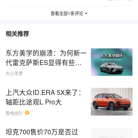
赞
举报
06-30
新疆
查看全部1条评论
相关推荐
东方美学的崩溃：为何新一
代雷克萨斯ES显得有些别
扭？
大小羊梦
上汽大众ID.ERA 5X来了：
轴距比途观L Pro大
智电出行