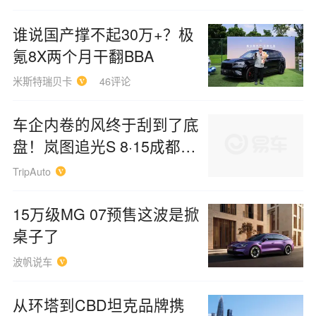
出行百人会
谁说国产撑不起30万+？极
氪8X两个月干翻BBA
米斯特瑞贝卡
46评论
车企内卷的风终于刮到了底
盘！岚图追光S 8·15成都上
市
TripAuto
15万级MG 07预售这波是掀
桌子了
波帆说车