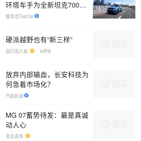
从环塔到CBD坦克品牌携
环塔车手为全新坦克700车
主交车
极车志TopCar
硬派越野也有“新三样”
出行百人会
6评论
放弃内部输血，长安科技为
何急着市场化？
汽扯扒谈
MG 07蓄势待发：最是真诚
动人心