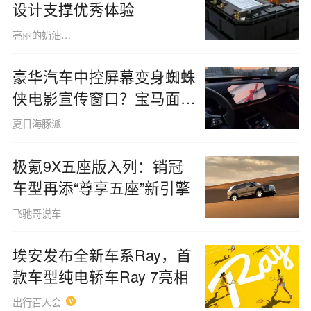
电车底盘“秒好”真相：关键
设计支撑优秀体验
亮丽的奶油色猫咪1515
豪华汽车中控屏幕变身蜘蛛
侠电影宣传窗口？宝马面临
车主集体不满
夏日海豚派
极氪9X五座版入列：销冠
车型再添“尊享五座”新引擎
飞驰哥说车
埃安发布全新车系Ray，首
款车型纯电轿车Ray 7亮相