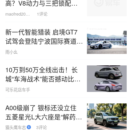
坦克700售价70万是否过
高？V8动力与三把锁配
置，与奔驰GLE相比谁更值
maofred200714
1评论
得？
新一代智能猎装 启境GT7
试驾会登陆宁波国际赛道试
驾场
雨小幺
10万到50万全线出击！长
城“车海战术”能否撼动比亚
迪的王者地位？
可乐花店车手
A00级崩了 银标还没立住
五菱星光L大六座是“解药”