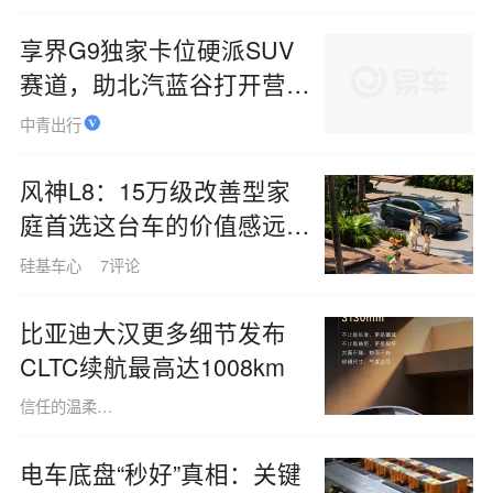
吗
猫头鹰车志
3评论
享界G9独家卡位硬派SUV
赛道，助北汽蓝谷打开营收
新空间
中青出行
风神L8：15万级改善型家
庭首选这台车的价值感远超
价格
硅基车心
7评论
比亚迪大汉更多细节发布
CLTC续航最高达1008km
信任的温柔猫咪1512