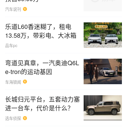
汽车说刊
乐道L60香迷糊了，租电
13.58万，带彩电、大冰箱
品车pc
弯道见真章，一汽奥迪Q6L
e-tron的运动基因
车海锁闻
长城归元平台，五套动力塞
进一台车，代价是什么？
选车侦探