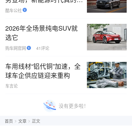
人买单吗
酷车公社
2026年全场景纯电SUV就
选它
购车网官网
41评论
车用线材“铝代铜”加速，全
球车企供应链迎来重构
车言论
没有更多啦！
>
>
首页
文章
正文