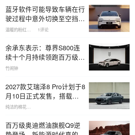
蓝牙软件可能导致车辆在行
驶过程中意外切换至空挡状
态，广汽丰田因此对超万辆
温暖的粉红小猪1443
1评论
铂智7实施OTA召回
余承东表示：尊界S800连
续十个月持续领跑百万级豪
华车销量榜首
竹闹钟
2027款艾瑞泽8 Pro计划于8
月10日正式发售，搭载
8255芯片及猎鹰500，令人
纯洁的棉花糖小鹿1446
期待
百万级奥迪燃油旗舰Q9逆
势登场，新能源时代真的有