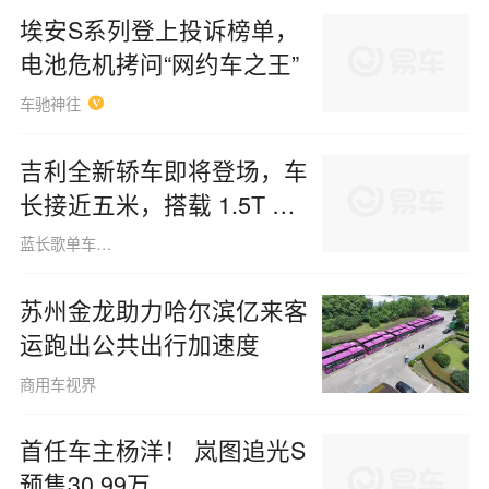
埃安S系列登上投诉榜单，
电池危机拷问“网约车之王”
车驰神往
吉利全新轿车即将登场，车
长接近五米，搭载 1.5T 与
2.0T 两种动力配置，颇具
蓝长歌单车130612
期待值。
苏州金龙助力哈尔滨亿来客
运跑出公共出行加速度
商用车视界
首任车主杨洋！ 岚图追光S
预售30.99万