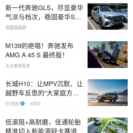
新一代奔驰GLS，尽显豪华
气派与档次，稳固豪华SUV
引领者地位
清夏画画君
M139的绝唱！奔驰发布
AMG A 45 S 最终版！
大大表哥侃车
长城H10：让MPV沉默、让
越野车反思的“大家庭方盒
子”
EV世纪
5评论
低滚阻+高耐磨，佳通轮胎
精准切入新能源轻卡赛道