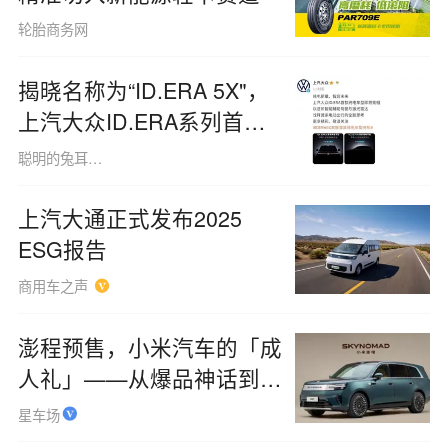
轮胎商务网
揭晓名称为“ID.ERA 5X"，
上汽大众ID.ERA系列首辆
纯电动车型预告图已发布
聪明的兔耳袋狸1507
上汽大通正式发布2025
ESG报告
商用车之声
澎程预售，小米汽车的「成
人礼」——从爆品神话到矩
阵生存
星车场