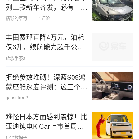
列三款新车齐发，必有一款
契合你的需求
精彩的草莓蝙蝠1499
1评论
丰田赛那直降4万元，油耗
仅6升，续航能力超千公
里，对比腾势D9，家庭用
蓝歌手茶ai
户为何更青睐它？
拒绝参数堆砌！深蓝S09鸿
蒙座舱深度评测：这三个隐
藏功能，竟让车机体验提升
gansufred260506
十倍？
难怪日本方面感到震惊！比
亚迪纯电K-Car上市首周订
单量即突破5000台
原野数据子130225