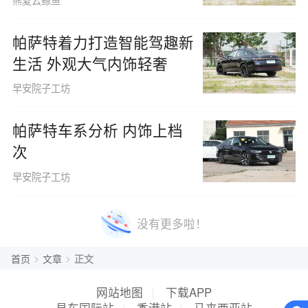
熊夏云鲸鱼
帕萨特着力打造智能驾趣新
生活 外观大气内饰轻奢
早安院子工坊
帕萨特车系分析 内饰上档
次
早安院子工坊
没有更多啦！
>
>
首页
文章
正文
网站地图
|
下载APP
易车国际站
|
香港站
|
马来西亚站