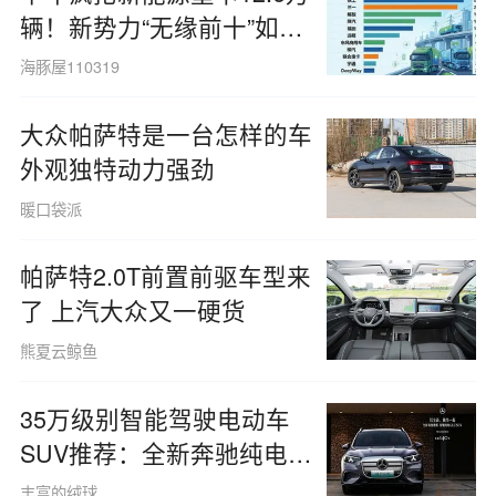
辆！新势力“无缘前十”如何
破局？
海豚屋110319
大众帕萨特是一台怎样的车
外观独特动力强劲
暖口袋派
帕萨特2.0T前置前驱车型来
了 上汽大众又一硬货
熊夏云鲸鱼
35万级别智能驾驶电动车
SUV推荐：全新奔驰纯电
GLC全面提升用车体验
丰富的绒球仓鼠1452