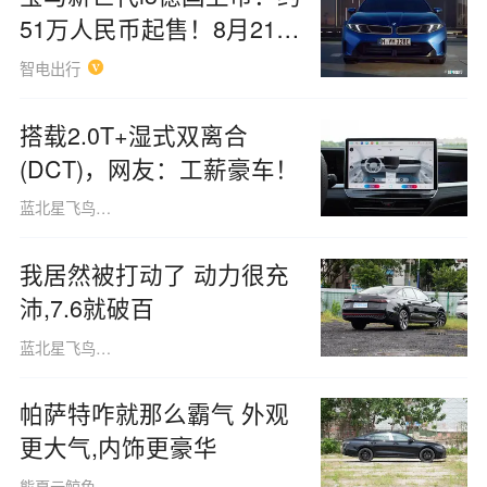
51万人民币起售！8月21亮
相
智电出行
搭载2.0T+湿式双离合
(DCT)，网友：工薪豪车！
蓝北星飞鸟160508
我居然被打动了 动力很充
沛,7.6就破百
蓝北星飞鸟160508
帕萨特咋就那么霸气 外观
更大气,内饰更豪华