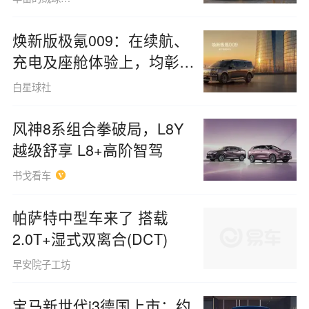
焕新版极氪009：在续航、
充电及座舱体验上，均彰显
极致考究
白星球社
风神8系组合拳破局，L8Y
越级舒享 L8+高阶智驾
书戈看车
帕萨特中型车来了 搭载
2.0T+湿式双离合(DCT)
早安院子工坊
宝马新世代i3德国上市：约