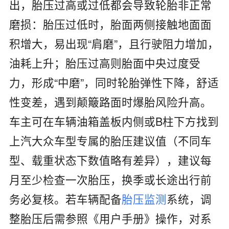
出，胎压过高或过低都会导致轮胎非正常
磨损：胎压过低时，胎面两侧接触地面面
积增大，易出现“肩磨”，且行驶阻力增加，
油耗上升；胎压过高则胎面中央过度受
力，形成“中磨”，同时轮胎弹性下降，舒适
性变差，遇到颠簸路面时爆胎风险升高。
车主可在车辆油箱盖板内侧或B柱下方找到
上汽大众车型专属的胎压建议值（不同车
型、载重状态下数值略有差异），建议每
月至少检查一次胎压，换季或长途出行前
务必复核。若车辆配备
胎压监测
系统，调
整胎压后需参照《用户手册》操作，对系