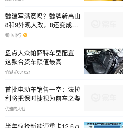
魏建军满意吗？魏牌新高山
8和9外观大改，8还变成油
电混动
智电出行
盘点大众帕萨特车型配置
这款合资车颜值最高
竹湖光031021
首批电动车销售一空：法拉
利将把保时捷视为前车之鉴
优雅的大戟草1458
半年疯抢新能源重卡12.6万