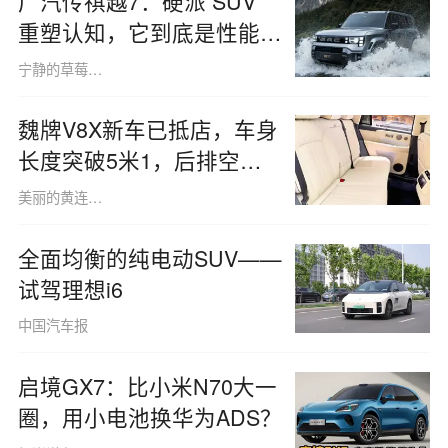
广汽传祺越7：硬派 SUV
重塑认知，它到底是性能猛
兽还是全能座驾？
宁静的草莓蝙蝠1452
魏牌V8X新车已抵店，车身
长度突破5米1，后排空间
可瞬间化为双人床，综合续
美丽的黄连木1484
航里程达1659km
全面均衡的纯电动SUV——
试驾理想i6
中国汽车报
启境GX7：比小米N70大一
圈，用小电池换华为ADS？