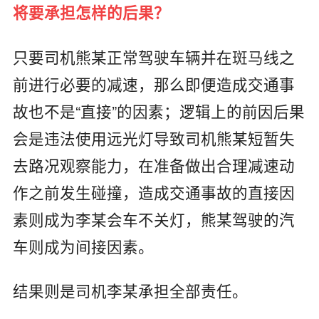
将要承担怎样的后果？
只要司机熊某正常驾驶车辆并在
斑马
线之
前进行必要的减速，那么即便造成交通事
故也不是“直接”的因素；逻辑上的前因后果
会是违法使用远光灯导致司机熊某短暂失
去路况观察能力，在准备做出合理减速动
作之前发生碰撞，造成交通事故的直接因
素则成为李某会车不关灯，熊某驾驶的汽
车则成为间接因素。
结果则是司机李某承担全部责任。