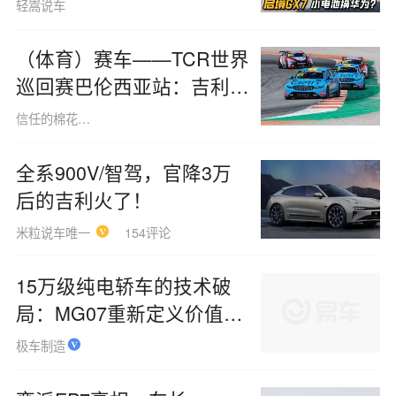
轻嵩说车
（体育）赛车——TCR世界
巡回赛巴伦西亚站：吉利车
手乌鲁蒂亚包揽三回合冠军
信任的棉花糖龙猫1438
全系900V/智驾，官降3万
后的吉利火了！
米粒说车唯一
154评论
15万级纯电轿车的技术破
局：MG07重新定义价值基
准
极车制造