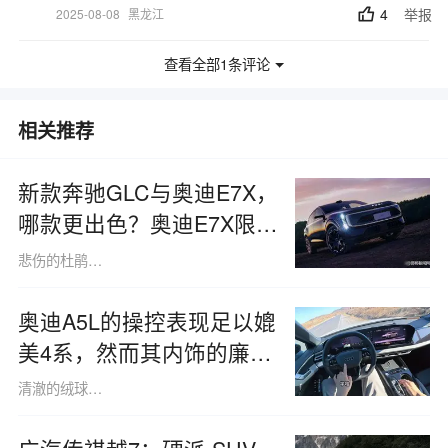
4
举报
2025-08-08
黑龙江
查看全部1条评论
相关推荐
新款奔驰GLC与奥迪E7X，
哪款更出色？奥迪E7X限时
优惠，权益满载，25万级
悲伤的杜鹃花科1409
起体验纯电旗舰SUV
奥迪A5L的操控表现足以媲
美4系，然而其内饰的廉价
质感与反光现象是否值得入
清澈的绒球松鼠1518
手，仍值得深思。