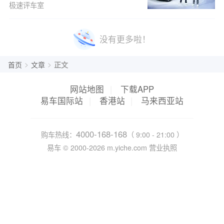
场
极速评车室
没有更多啦！
>
>
首页
文章
正文
网站地图
|
下载APP
易车国际站
|
香港站
|
马来西亚站
4000-168-168
购车热线：
（ 9:00 - 21:00 ）
易车 ©
2000-2026
m.yiche.com
营业执照