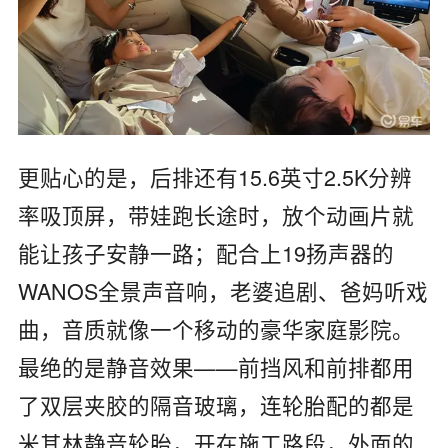
更贴心的是，后排还有
15.6
英寸
2.5K
分辨
率吸顶屏，带娃跑长途时，放个动画片就
能让孩子安静一路；配合上
19
扬声器的
WANOS
全景声音响，老婆追剧、爸妈听戏
曲，音质就像一个移动的豪华家庭影院。
最绝的是静音效果
——
前挡风和前排都用
了双层夹胶的隔音玻璃，连轮胎配的都是
米其林静音轮胎，开在施工路段，外面的