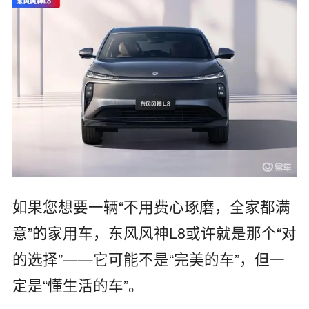
如果您想要一辆
“
不用费心琢磨，全家都满
意
”
的家用车，东风风神
L8
或许就是那个
“
对
的选择
”——
它可能不是
“
完美的车
”
，但一
定是
“
懂生活的车
”
。