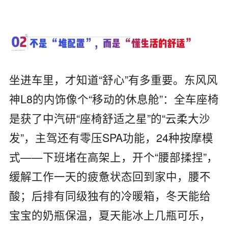
坐进车里，才知道
“
舒心
”
有多重要。东风风
神
L8
的内饰像个
“
移动的休息舱
”
：全车座椅
是获了中汽研
“
座椅舒适之星
”
的
“
云柔大沙
发
”
，主驾还有零压
SPA
功能，
24
种按摩模
式
——
下班堵在高架上，开个
“
腰部揉捏
”
，
缓解工作一天的疲惫状态回到家中，腰不
酸；后排有同级独有的冷暖箱，冬天能给
宝宝的奶瓶保温，夏天能冰上几瓶可乐，