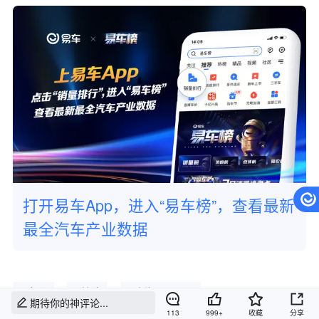
打开易车App，进入“易车榜”，查看最新
最全汽车产业数据
# 东风
# 捷途
# 山海L7 PLUS
期待你的神评论...
113
999+
收藏
分享