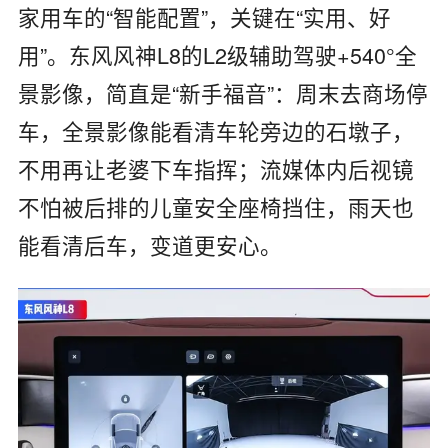
家用车的
“
智能配置
”
，关键在
“
实用、好
用
”
。东风风神
L8
的
L2
级辅助驾驶
+540°
全
景影像，简直是
“
新手福音
”
：周末去商场停
车，全景影像能看清车轮旁边的石墩子，
不用再让老婆下车指挥；流媒体内后视镜
不怕被后排的儿童安全座椅挡住，雨天也
能看清后车，变道更安心。​