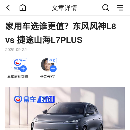
文章详情
家用车选谁更值？东风风神L8
vs 捷途山海L7PLUS
2025-09-22
官号
作者
易车原创频道
张青云YC