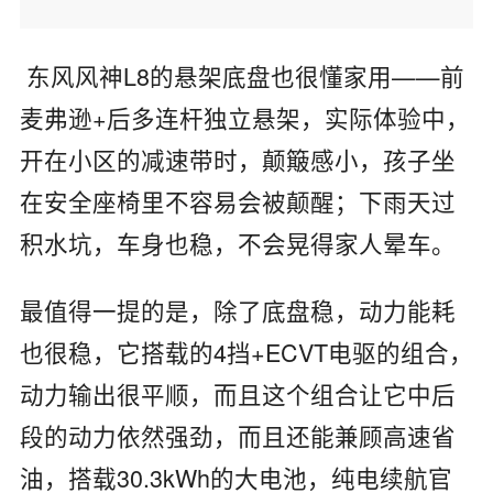
东风风神
L8
的悬架底盘也很懂家用
——
前
麦弗逊
+
后多连杆独立悬架，实际体验中，
开在小区的减速带时，颠簸感小，孩子坐
在安全座椅里不容易会被颠醒；下雨天过
积水坑，车身也稳，不会晃得家人晕车。
最值得一提的是，除了底盘稳，动力能耗
也很稳，它搭载的
4
挡
+ECVT
电驱的组合，
动力输出很平顺，而且这个组合让它中后
段的动力依然强劲，而且还能兼顾高速省
油，搭载
30.3kWh
的大电池，纯电续航官