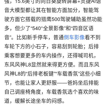
强，
15.6
英寸的向日葵旋转屏幕
+
灵捷
AI
语
音大模型都让其在智能方面加分，智能驾
驶方面它搭载的
猎鹰
500
驾驶辅助虽然功能
多，但少了
“540°
全景影像
”
和
“
四音区语
音
”
。比如新手停车，普通
倒车影像
看不到
车轮下方的小石子，容易刮到轮胎；后排
乘客想要更多的车内操作，还得喊司机，
东风风神
L8
显然就来得更方便。而且东风
风神
L8
的
“
后排老板键
”“
车载香氛
”
这些小细
节，也能让家人更舒服
——
爸妈坐后排能
自己调座椅角度，车载香氛选个喜欢的味
道，缓解长途坐车的闷感。