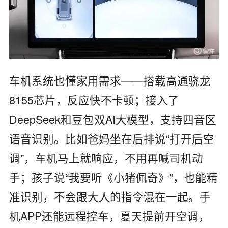
车机系统也懂家用需求
——
搭载高通骁龙
8155
芯片，反应快不卡顿；接入了
DeepSeek
和豆包双
AI
大模型，支持四音区
语音识别。比如爸妈坐在后排说
“
打开后空
调
”
，车机马上就响应，不用再喊司机动
手；孩子说
“
我要听《小猪佩奇》
”
，也能精
准识别，不会跟大人的指令混在一起。手
机
APP
还能远程控车，夏天提前开空调，