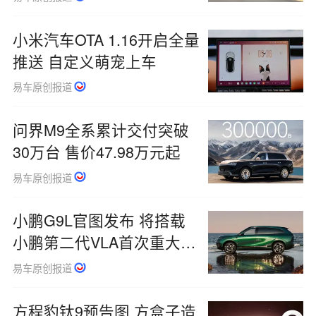
小米汽车OTA 1.16开启全量
推送 自定义萌宠上车
易车原创报道
问界M9全系累计交付突破
30万台 售价47.98万元起
易车原创报道
小鹏G9L官图发布 将搭载
小鹏第二代VLA首次重大升
级版本
易车原创报道
方程豹钛9预告图 方盒子造