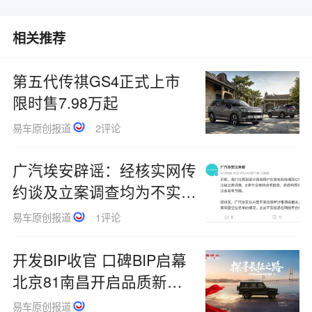
相关推荐
第五代传祺GS4正式上市
限时售7.98万起
易车原创报道
2评论
广汽埃安辟谣：经核实网传
约谈及立案调查均为不实信
息
易车原创报道
1评论
开发BIP收官 口碑BIP启幕
北京81南昌开启品质新征
程
易车原创报道