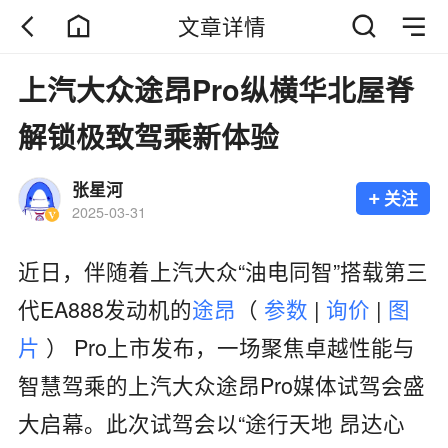
文章详情
上汽大众途昂Pro纵横华北屋脊
解锁极致驾乘新体验
张星河
+
关注
2025-03-31
近日，伴随着上汽大众“油电同智”搭载第三
代EA888发动机的
途昂
（
参数
|
询价
|
图
片
）
Pro上市发布，一场聚焦卓越性能与
智慧驾乘的上汽大众途昂Pro媒体试驾会盛
大启幕。此次试驾会以“途行天地 昂达心