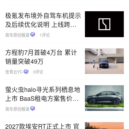
极氪发布境外自驾车机提示
及后续优化说明 上线跨境
守护功能
易车原创报道
1评论
方程豹7月首破4万台 累计
销量突破49万
张青云YC
3评论
萤火虫halo寻光系列栖息地
上市 BaaS租电方案售价
9.33万元
易车原创报道
2027款埃安RT正式上市 官