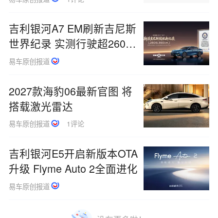
吉利银河A7 EM刷新吉尼斯
世界纪录 实测行驶超2608
公里
易车原创报道
2027款海豹06最新官图 将
搭载激光雷达
易车原创报道
1评论
吉利银河E5开启新版本OTA
升级 Flyme Auto 2全面进化
易车原创报道