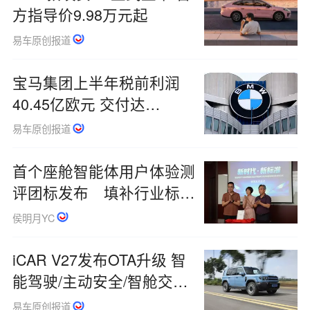
方指导价9.98万元起
易车原创报道
宝马集团上半年税前利润
40.45亿欧元 交付达
1156727辆
易车原创报道
首个座舱智能体用户体验测
评团标发布 填补行业标准
化空白
侯明月YC
iCAR V27发布OTA升级 智
能驾驶/主动安全/智舱交互
均有升级
易车原创报道