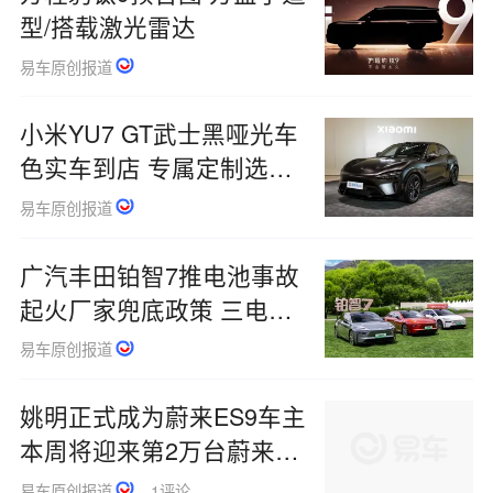
型/搭载激光雷达
易车原创报道
小米YU7 GT武士黑哑光车
色实车到店 专属定制选装
价2.8万元
易车原创报道
广汽丰田铂智7推电池事故
起火厂家兜底政策 三电终
身质保
易车原创报道
姚明正式成为蔚来ES9车主
本周将迎来第2万台蔚来
ES9交付
易车原创报道
1评论